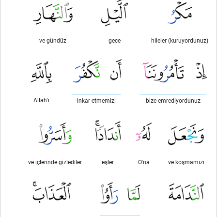
ve gündüz
gece
hileler (kuruyordunuz)
Allah'ı
inkar etmemizi
bize emrediyordunuz
ve içlerinde gizlediler
eşler
O'na
ve koşmamızı