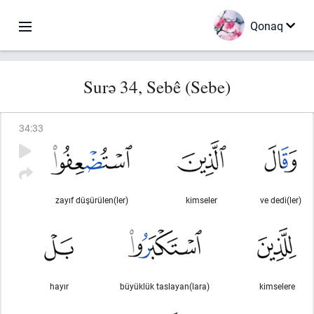
Qonaq
Surə 34, Sebê (Sebe)
34
:
33
zayıf düşürülen(ler)
kimseler
ve dedi(ler)
hayır
büyüklük taslayan(lara)
kimselere