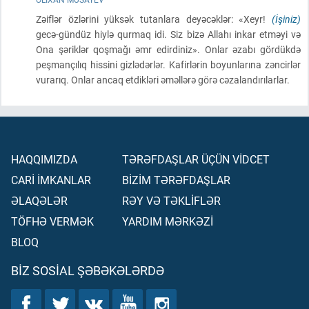
Zəiflər özlərini yüksək tutanlara deyəcəklər: «Xeyr!
(İşiniz)
gecə-gündüz hiylə qurmaq idi. Siz bizə Allahı inkar etməyi və
Ona şəriklər qoşmağı əmr edirdiniz». Onlar əzabı gördükdə
peşmançılıq hissini gizlədərlər. Kafirlərin boyunlarına zəncirlər
vurarıq. Onlar ancaq etdikləri əməllərə görə cəzalandırılarlar.
HAQQIMIZDA
TƏRƏFDAŞLAR ÜÇÜN VİDCET
CARİ İMKANLAR
BİZİM TƏRƏFDAŞLAR
ƏLAQƏLƏR
RƏY VƏ TƏKLİFLƏR
TÖFHƏ VERMƏK
YARDIM MƏRKƏZİ
BLOQ
BIZ SOSIAL ŞƏBƏKƏLƏRDƏ