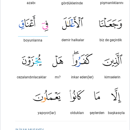
azabı
pişmanlıklarını
gördüklerinde
demir halkalar
biz de geçirdik
boyunlarına
cezalandırılacaklar
mı?
inkar eden(ler)
kimselerin
yapıyor(lar)
oldukları
şeylerden
başkasıyla
ƏLIXAN MUSAYEV