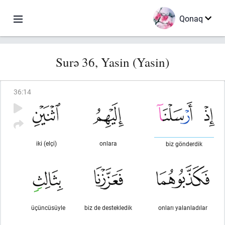
Qonaq
Surə 36, Yasin (Yasin)
36
:
14
iki (elçi)
onlara
biz gönderdik
üçüncüsüyle
biz de destekledik
onları yalanladılar