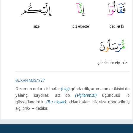
size
biz elbette
dediler ki
gönderilen elçileriz
ƏLIXAN MUSAYEV
O zaman onlara iki nəfər
(elçi)
göndərdik, amma onlar ikisini də
yalançı saydılar. Biz də
(elçilərimizi)
üçüncüsü ilə
qüvvətləndirdik.
(Bu elçilər)
: «Həqiqətən, biz sizə göndərilmiş
elçilərik» – dedilər.