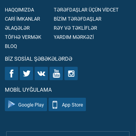
HAQQIMIZDA
TƏRƏFDAŞLAR ÜÇÜN VİDCET
CARİ İMKANLAR
BİZİM TƏRƏFDAŞLAR
ƏLAQƏLƏR
RƏY VƏ TƏKLİFLƏR
TÖFHƏ VERMƏK
YARDIM MƏRKƏZİ
BLOQ
BIZ SOSIAL ŞƏBƏKƏLƏRDƏ
MOBIL UYĞULAMA
Google Play
App Store