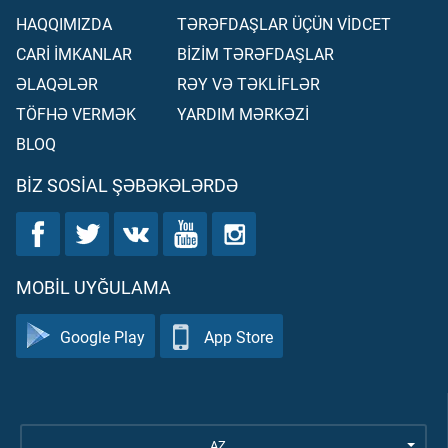
HAQQIMIZDA
TƏRƏFDAŞLAR ÜÇÜN VİDCET
CARİ İMKANLAR
BİZİM TƏRƏFDAŞLAR
ƏLAQƏLƏR
RƏY VƏ TƏKLİFLƏR
TÖFHƏ VERMƏK
YARDIM MƏRKƏZİ
BLOQ
BIZ SOSIAL ŞƏBƏKƏLƏRDƏ
MOBIL UYĞULAMA
Google Play
App Store
AZ