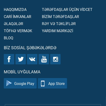
HAQQIMIZDA
TƏRƏFDAŞLAR ÜÇÜN VİDCET
CARİ İMKANLAR
BİZİM TƏRƏFDAŞLAR
ƏLAQƏLƏR
RƏY VƏ TƏKLİFLƏR
TÖFHƏ VERMƏK
YARDIM MƏRKƏZİ
BLOQ
BIZ SOSIAL ŞƏBƏKƏLƏRDƏ
MOBIL UYĞULAMA
Google Play
App Store