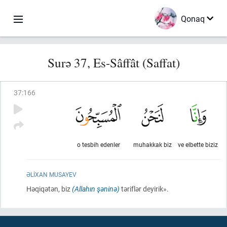
Qonaq
Surə 37, Es-Sâffât (Saffat)
37
:
166
o tesbih edenler
muhakkak biz
ve elbette biziz
ƏLIXAN MUSAYEV
Həqiqətən, biz
(Allahın şəninə)
təriflər deyirik».