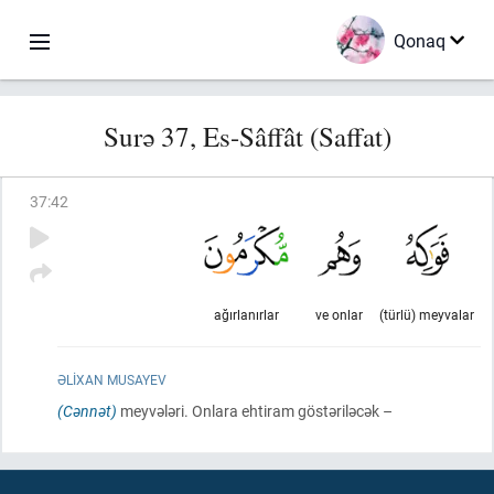
Qonaq
Surə 37, Es-Sâffât (Saffat)
37
:
42
ağırlanırlar
ve onlar
(türlü) meyvalar
ƏLIXAN MUSAYEV
(Cənnət)
meyvələri. Onlara ehtiram göstəriləcək –