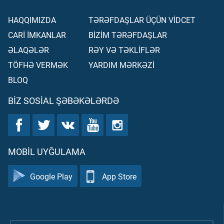
HAQQIMIZDA
TƏRƏFDAŞLAR ÜÇÜN VİDCET
CARİ İMKANLAR
BİZİM TƏRƏFDAŞLAR
ƏLAQƏLƏR
RƏY VƏ TƏKLİFLƏR
TÖFHƏ VERMƏK
YARDIM MƏRKƏZİ
BLOQ
BIZ SOSIAL ŞƏBƏKƏLƏRDƏ
MOBIL UYĞULAMA
Google Play
App Store