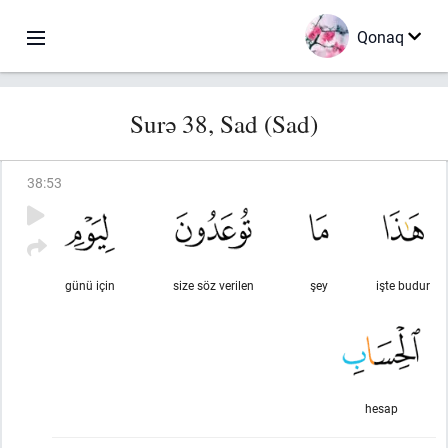
Qonaq
Surə 38, Sad (Sad)
38
:
53
günü için
size söz verilen
şey
işte budur
hesap