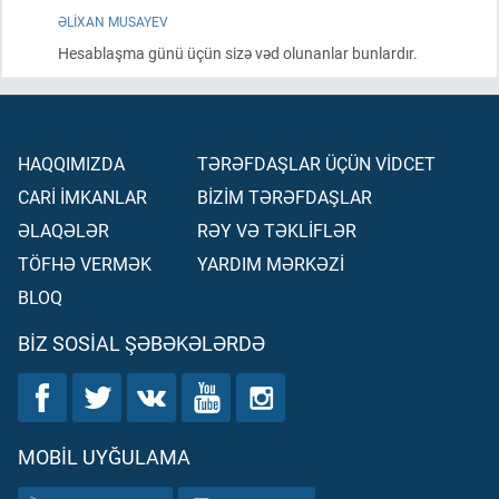
ƏLIXAN MUSAYEV
Hesablaşma günü üçün sizə vəd olunanlar bunlardır.
HAQQIMIZDA
TƏRƏFDAŞLAR ÜÇÜN VİDCET
CARİ İMKANLAR
BİZİM TƏRƏFDAŞLAR
ƏLAQƏLƏR
RƏY VƏ TƏKLİFLƏR
TÖFHƏ VERMƏK
YARDIM MƏRKƏZİ
BLOQ
BIZ SOSIAL ŞƏBƏKƏLƏRDƏ
MOBIL UYĞULAMA