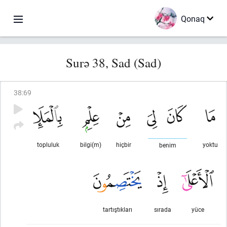
Qonaq
Surə 38, Sad (Sad)
38
:
69
topluluk
bilgi(m)
hiçbir
yoktu
benim
tartıştıkları
sırada
yüce