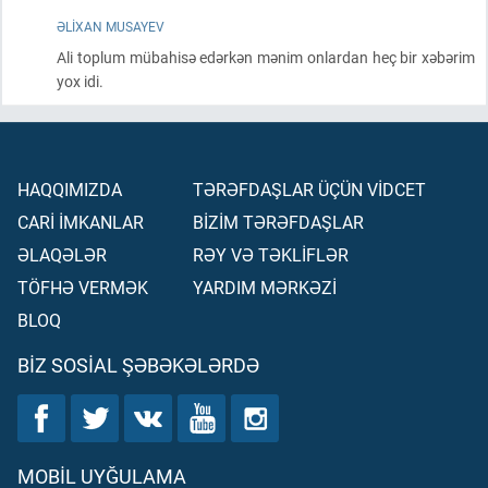
ƏLIXAN MUSAYEV
Ali toplum mübahisə edərkən mənim onlardan heç bir xəbərim
yox idi.
HAQQIMIZDA
TƏRƏFDAŞLAR ÜÇÜN VİDCET
CARİ İMKANLAR
BİZİM TƏRƏFDAŞLAR
ƏLAQƏLƏR
RƏY VƏ TƏKLİFLƏR
TÖFHƏ VERMƏK
YARDIM MƏRKƏZİ
BLOQ
BIZ SOSIAL ŞƏBƏKƏLƏRDƏ
MOBIL UYĞULAMA