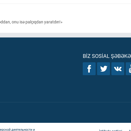
ddan, onu isə palçıqdan yaratdın!»
BIZ SOSIAL ŞƏBƏK
ерской деятельности и
İstifadə şərtləri
M