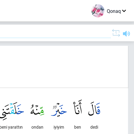
Qonaq
beni yarattın
ondan
iyiyim
ben
dedi