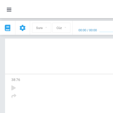
Surə
Cüz
00:00
/
00:00
38
:
76