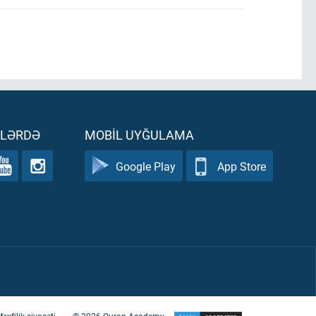
ƏLƏRDƏ
MOBIL UYĞULAMA
Google Play
App Store
əxfilik siyasəti
©
2026
Quran Academy