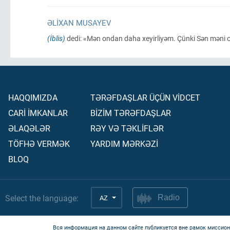
ƏLIXAN MUSAYEV
(İblis)
dedi: «Mən ondan daha xeyirliyəm. Çünki Sən məni o
HAQQIMIZDA
TƏRƏFDAŞLAR ÜÇÜN VİDCET
CARİ İMKANLAR
BİZİM TƏRƏFDAŞLAR
ƏLAQƏLƏR
RƏY VƏ TƏKLİFLƏR
TÖFHƏ VERMƏK
YARDIM MƏRKƏZİ
BLOQ
Select the language:
AZ
Radio
Вся информация на данном сайте публикуется вне рамок миссион