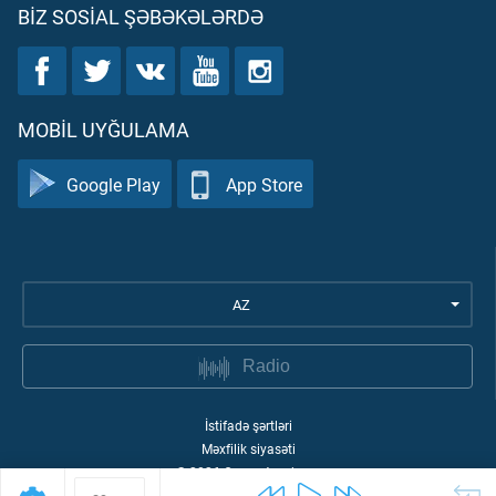
BIZ SOSIAL ŞƏBƏKƏLƏRDƏ
MOBIL UYĞULAMA
Google Play
App Store
AZ
Radio
İstifadə şərtləri
Məxfilik siyasəti
©
2026
Quran Academy