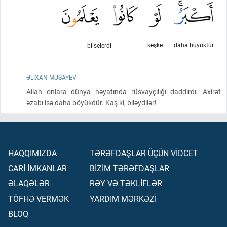
keşke
daha büyüktür
bilselerdi
ƏLIXAN MUSAYEV
Allah onlara dünya həyatında rüsvayçılığı daddırdı. Axirət
əzabı isə daha böyükdür. Kaş ki, biləydilər!
HAQQIMIZDA
TƏRƏFDAŞLAR ÜÇÜN VİDCET
CARİ İMKANLAR
BİZİM TƏRƏFDAŞLAR
ƏLAQƏLƏR
RƏY VƏ TƏKLİFLƏR
TÖFHƏ VERMƏK
YARDIM MƏRKƏZİ
BLOQ