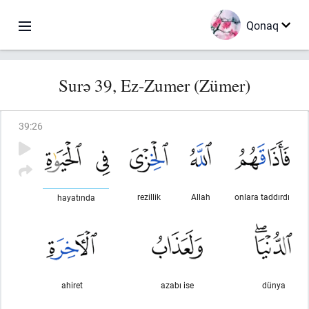
Qonaq
Surə 39, Ez-Zumer (Zümer)
39
:
26
rezillik
Allah
onlara taddırdı
hayatında
ahiret
azabı ise
dünya