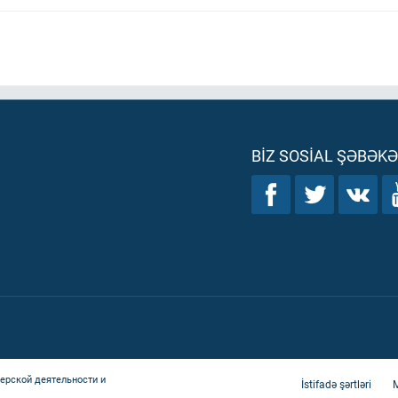
BIZ SOSIAL ŞƏBƏK
ерской деятельности и
İstifadə şərtləri
M