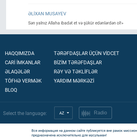
ƏLIXAN MUSAYEV
Sən yalnız Allaha ibadət et və şükür edənlərdən ol!»
HAQQIMIZDA
TƏRƏFDAŞLAR ÜÇÜN VİDCET
CARİ İMKANLAR
BİZİM TƏRƏFDAŞLAR
ƏLAQƏLƏR
RƏY VƏ TƏKLİFLƏR
TÖFHƏ VERMƏK
YARDIM MƏRKƏZİ
BLOQ
Select the language:
AZ
Radio
Вся информация на данном сайте публикуется вне рамок миссион
предназначена исключительно для мусульман!