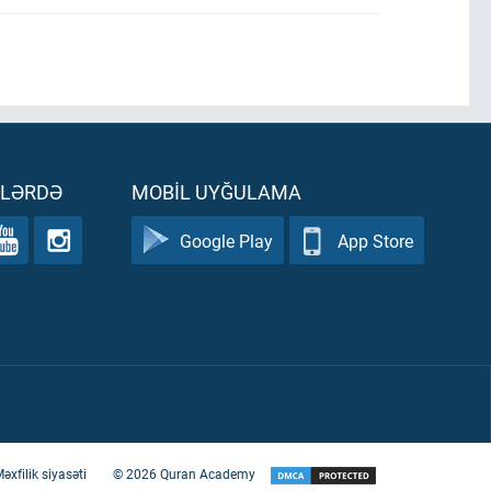
ƏLƏRDƏ
MOBIL UYĞULAMA
Google Play
App Store
əxfilik siyasəti
©
2026
Quran Academy