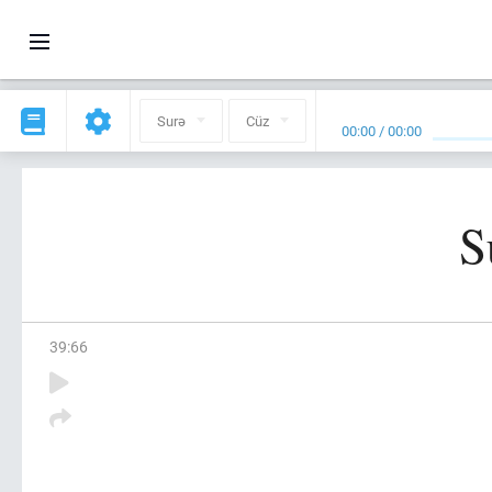
Surə
Cüz
00:00
/
00:00
S
39
:
66