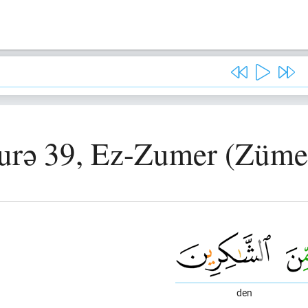
urə 39, Ez-Zumer (Züme
den