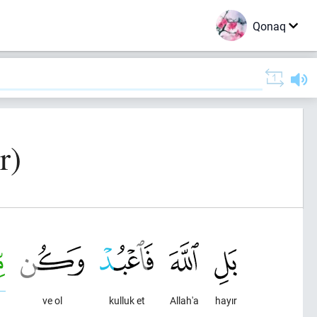
Qonaq
r)
ve ol
kulluk et
Allah'a
hayır