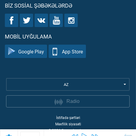
BIZ SOSIAL ŞƏBƏKƏLƏRDƏ
MOBIL UYĞULAMA
Google Play
App Store
AZ
Radio
İstifadə şərtləri
Məxfilik siyasəti
©
2026
Quran Academy