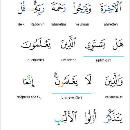
de ki
Rabbinin
rahmetini
ve uman
ahiretten
bilen(lerle)
kimselerle
eşitmidir?
doğrusu ancak
ve kimseler
bilmeyen(ler)