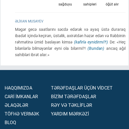
sağduyu
sahipleri
öğüt alır
ƏLIXAN MUSAYEV
Məgər gecə saatlarını səcdə edərək və ayaq üstə duraraq
ibadət içində keçirən, üstəlik, axirətdən həzər edən və Rəbbinin
rəhmətinə ümid bəsləyən kimsə
(kafirlə eynidirmi?!)
De: «Heç
bilənlərlə bilməyənlər eyni ola bilərmi?!
(Bundan)
ancaq ağıl
sahibləri ibrət alar.»
HAQQIMIZDA
TƏRƏFDAŞLAR ÜÇÜN VİDCET
CARİ İMKANLAR
BİZİM TƏRƏFDAŞLAR
ƏLAQƏLƏR
RƏY VƏ TƏKLİFLƏR
TÖFHƏ VERMƏK
YARDIM MƏRKƏZİ
BLOQ