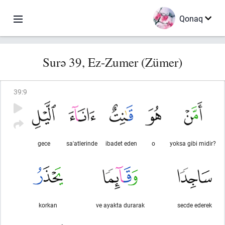
Qonaq
Surə 39, Ez-Zumer (Zümer)
39
:
9
gece
sa'atlerinde
ibadet eden
o
yoksa gibi midir?
korkan
ve ayakta durarak
secde ederek