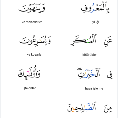
ve men'ederler
iyiliği
ve koşarlar
kötülükten
işte onlar
hayır işlerine