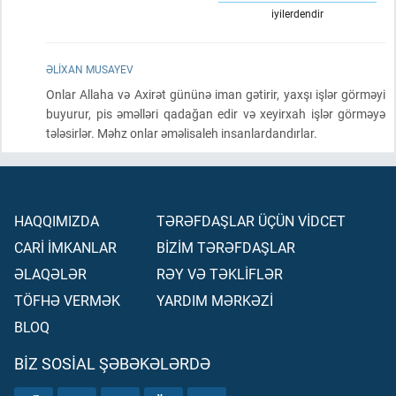
iyilerdendir
ƏLIXAN MUSAYEV
Onlar Allaha və Axirət gününə iman gətirir, yaxşı işlər görməyi
buyurur, pis əməlləri qadağan edir və xeyirxah işlər görməyə
tələsirlər. Məhz onlar əməlisaleh insanlardandırlar.
HAQQIMIZDA
TƏRƏFDAŞLAR ÜÇÜN VİDCET
CARİ İMKANLAR
BİZİM TƏRƏFDAŞLAR
ƏLAQƏLƏR
RƏY VƏ TƏKLİFLƏR
TÖFHƏ VERMƏK
YARDIM MƏRKƏZİ
BLOQ
BIZ SOSIAL ŞƏBƏKƏLƏRDƏ