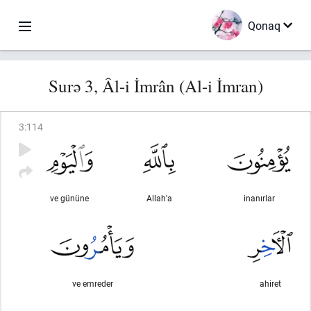
Qonaq
Surə 3, Âl-i İmrân (Al-i İmran)
3
:
114
ve gününe
Allah'a
inanırlar
ve emreder
ahiret