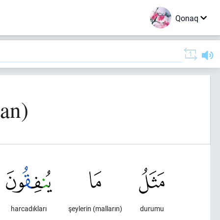
Qonaq
ran)
harcadıkları
şeylerin (malların)
durumu