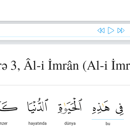
ə 3, Âl-i İmrân (Al-i İm
nzer
hayatında
dünya
bu