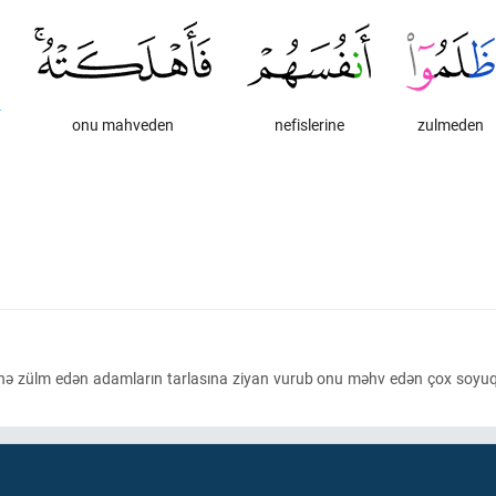
onu mahveden
nefislerine
zulmeden
ərinə zülm edən adamların tarlasına ziyan vurub onu məhv edən çox soyuq 