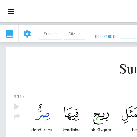
Surə
Cüz
00:00
/
00:00
Sur
3
:
117
dondurucu
kendisine
bir rüzgara
be