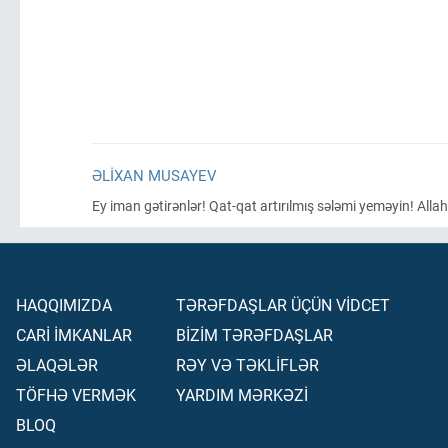
ƏLIXAN MUSAYEV
Ey iman gətirənlər! Qat-qat artırılmış sələmi yeməyin! Allah
HAQQIMIZDA
TƏRƏFDAŞLAR ÜÇÜN VİDCET
CARİ İMKANLAR
BİZİM TƏRƏFDAŞLAR
ƏLAQƏLƏR
RƏY VƏ TƏKLİFLƏR
TÖFHƏ VERMƏK
YARDIM MƏRKƏZİ
BLOQ