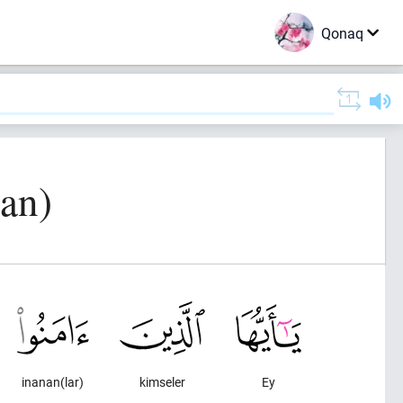
Qonaq
ran)
inanan(lar)
kimseler
Ey