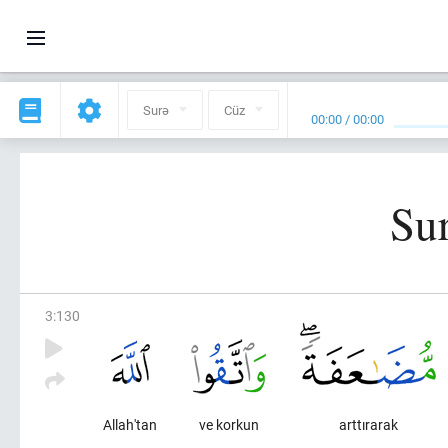
Surə
Cüz
00:00
/
00:00
Sur
3
:
130
Allah'tan
ve korkun
arttırarak