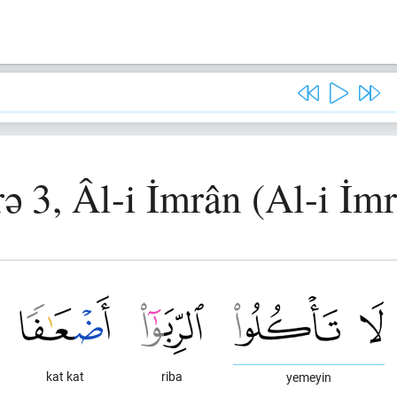
ə 3, Âl-i İmrân (Al-i İm
kat kat
riba
yemeyin