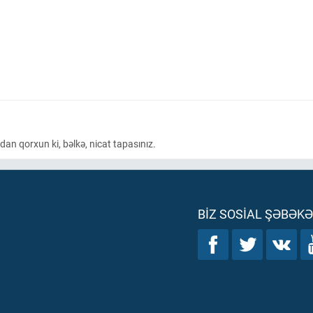
dan qorxun ki, bəlkə, nicat tapasınız.
BIZ SOSIAL ŞƏBƏK