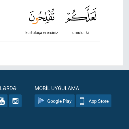
kurtuluşa erersiniz
umulur ki
ƏLƏRDƏ
MOBIL UYĞULAMA
Google Play
App Store