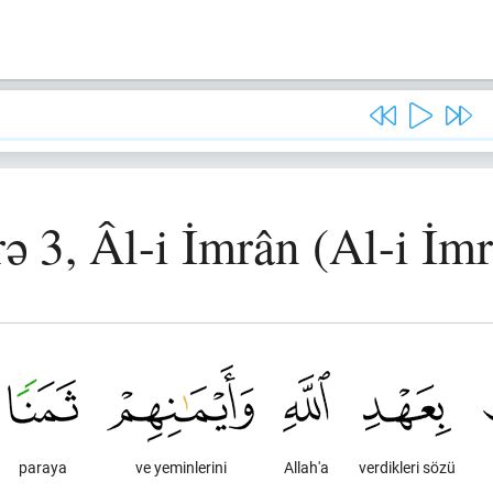
ə 3, Âl-i İmrân (Al-i İm
paraya
ve yeminlerini
Allah'a
verdikleri sözü