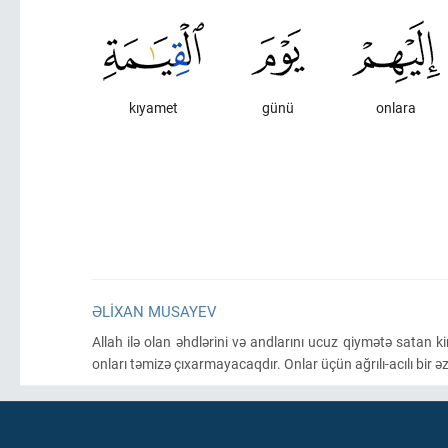
kıyamet
günü
onlara
ƏLIXAN MUSAYEV
Allah ilə olan əhdlərini və andlarını ucuz qiymətə satan
onları təmizə çıxarmayacaqdır. Onlar üçün ağrılı-acılı bir ə