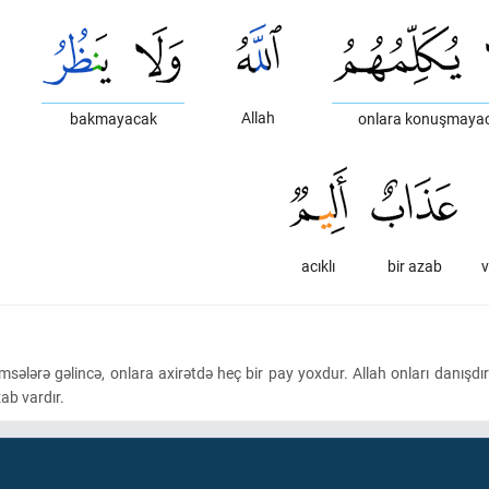
Allah
bakmayacak
onlara konuşmaya
acıklı
bir azab
v
 kimsələrə gəlincə, onlara axirətdə heç bir pay yoxdur. Allah onları da
zab vardır.