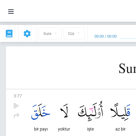
Surə
Cüz
00:00
/
00:00
Sur
3
:
77
bir payı
yoktur
işte
az bir