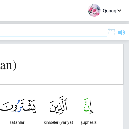
Qonaq
ran)
satanlar
kimseler (var ya)
şüphesiz