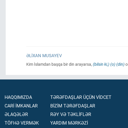
ƏLIXAN MUSAYEV
Kim İslamdan başqa bir din arayarsa,
(bilsin ki,)
(o)
(din)
o
HAQQIMIZDA
TƏRƏFDAŞLAR ÜÇÜN VİDCET
CARİ İMKANLAR
BİZİM TƏRƏFDAŞLAR
ƏLAQƏLƏR
RƏY VƏ TƏKLİFLƏR
TÖFHƏ VERMƏK
YARDIM MƏRKƏZİ