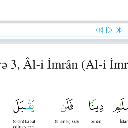
ə 3, Âl-i İmrân (Al-i İm
(o din) kabul
(bilsin ki) asla
bir din
İsla
edilmeyecek