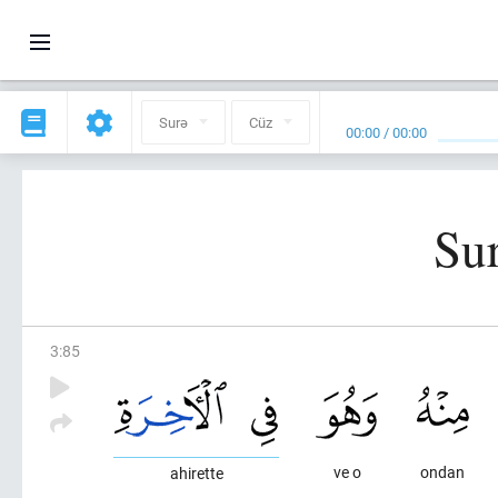
Surə
Cüz
00:00
/
00:00
Sur
3
:
85
ve o
ondan
ahirette