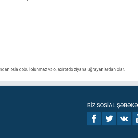
ndan əsla qəbul olunmaz və o, axirətdə ziyana uğrayanlardan olar.
BIZ SOSIAL ŞƏBƏK