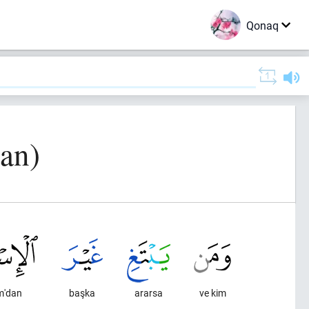
Qonaq
ran)
m'dan
başka
ararsa
ve kim