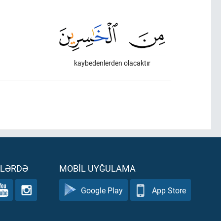
kaybedenlerden olacaktır
ƏLƏRDƏ
MOBIL UYĞULAMA
Google Play
App Store