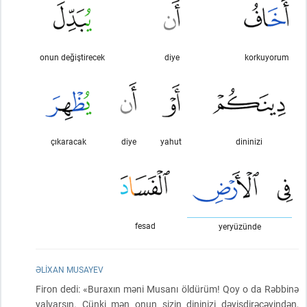
onun değiştirecek
diye
korkuyorum
çıkaracak
diye
yahut
dininizi
fesad
yeryüzünde
ƏLIXAN MUSAYEV
Firon dedi: «Buraxın məni Musanı öldürüm! Qoy o da Rəbbinə
yalvarsın. Çünki mən onun sizin dininizi dəyişdirəcəyindən,