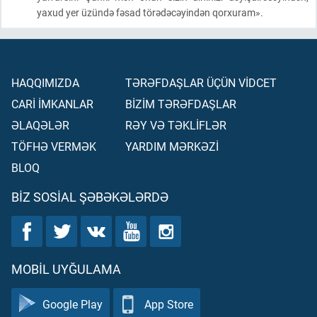
yaxud yer üzündə fəsad törədəcəyindən qorxuram».
HAQQIMIZDA
TƏRƏFDAŞLAR ÜÇÜN VİDCET
CARİ İMKANLAR
BİZİM TƏRƏFDAŞLAR
ƏLAQƏLƏR
RƏY VƏ TƏKLİFLƏR
TÖFHƏ VERMƏK
YARDIM MƏRKƏZİ
BLOQ
BIZ SOSIAL ŞƏBƏKƏLƏRDƏ
MOBIL UYĞULAMA
Google Play
App Store