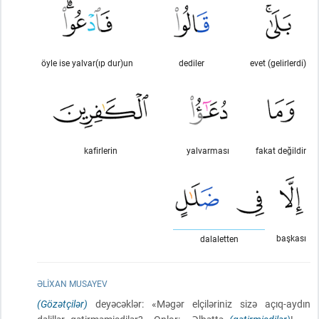
öyle ise yalvar(ıp dur)un
dediler
evet (gelirlerdi)
kafirlerin
yalvarması
fakat değildir
başkası
dalaletten
ƏLIXAN MUSAYEV
(Gözətçilər)
deyəcəklər: «Məgər elçiləriniz sizə açıq-aydın