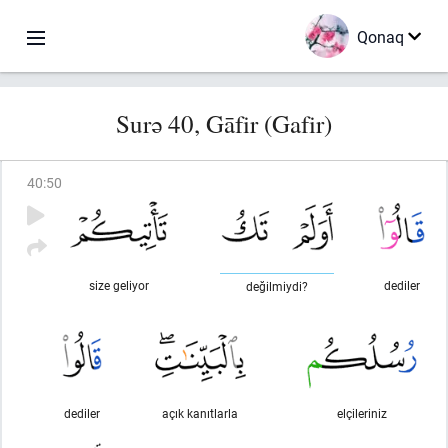
Qonaq
Surə 40, Gāfir (Gafir)
40
:
50
size geliyor
dediler
değilmiydi?
dediler
açık kanıtlarla
elçileriniz