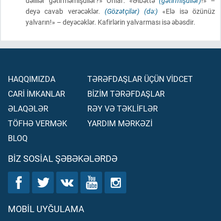
dəlillər gətirməmişdilər?» Onlar: «Əlbəttə
(gətirmişdilər)
!» –
deyə cavab verəcəklər.
(Gözətçilər)
(də:)
«Elə isə özünüz
yalvarın!» – deyəcəklər. Kafirlərin yalvarması isə əbəsdir.
HAQQIMIZDA
TƏRƏFDAŞLAR ÜÇÜN VİDCET
CARİ İMKANLAR
BİZİM TƏRƏFDAŞLAR
ƏLAQƏLƏR
RƏY VƏ TƏKLİFLƏR
TÖFHƏ VERMƏK
YARDIM MƏRKƏZİ
BLOQ
BIZ SOSIAL ŞƏBƏKƏLƏRDƏ
MOBIL UYĞULAMA