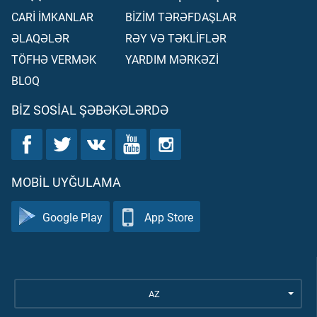
CARİ İMKANLAR
BİZİM TƏRƏFDAŞLAR
ƏLAQƏLƏR
RƏY VƏ TƏKLİFLƏR
TÖFHƏ VERMƏK
YARDIM MƏRKƏZİ
BLOQ
BIZ SOSIAL ŞƏBƏKƏLƏRDƏ
MOBIL UYĞULAMA
Google Play
App Store
AZ