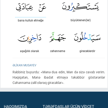
büyüklenen(ler)
bana kulluk etmeğe
aşağılık olarak
cehenneme
gireceklerdir
ƏLIXAN MUSAYEV
Rəbbiniz buyurdu: «Mənə dua edin, Mən də sizə cavab verim.
Həqiqətən, Mənə ibadət etməyə təkəbbür göstərənlər
Cəhənnəmə zəlil olaraq girəcəklər».
HAQQIMIZDA
TƏRƏFDAŞLAR ÜÇÜN VİDCET