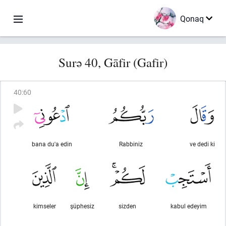
Qonaq
Surə 40, Gāfir (Gafir)
40
:
60
bana du'a edin
Rabbiniz
ve dedi ki
kimseler
şüphesiz
sizden
kabul edeyim