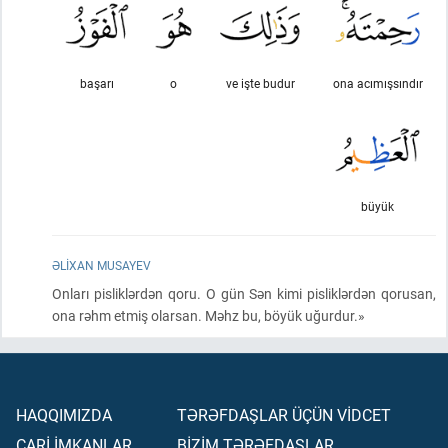
başarı
o
ve işte budur
ona acımışsındır
büyük
ƏLIXAN MUSAYEV
Onları pisliklərdən qoru. O gün Sən kimi pisliklərdən qorusan,
ona rəhm etmiş olarsan. Məhz bu, böyük uğurdur.»
HAQQIMIZDA
TƏRƏFDAŞLAR ÜÇÜN VİDCET
CARİ İMKANLAR
BİZİM TƏRƏFDAŞLAR