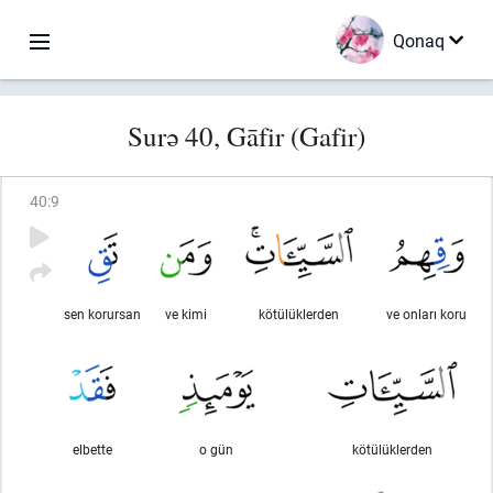
Qonaq
Surə 40, Gāfir (Gafir)
40
:
9
sen korursan
ve kimi
kötülüklerden
ve onları koru
elbette
o gün
kötülüklerden