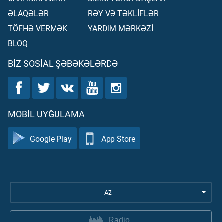
ƏLAQƏLƏR
RƏY VƏ TƏKLİFLƏR
TÖFHƏ VERMƏK
YARDIM MƏRKƏZİ
BLOQ
BIZ SOSIAL ŞƏBƏKƏLƏRDƏ
MOBIL UYĞULAMA
Google Play
App Store
AZ
Radio