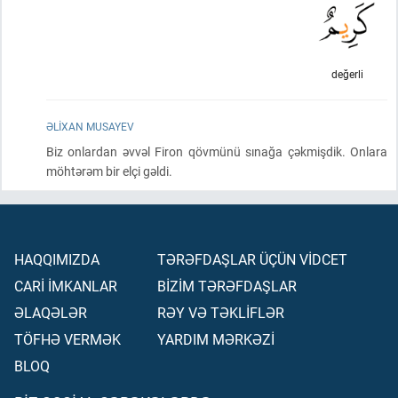
değerli
ƏLIXAN MUSAYEV
Biz onlardan əvvəl Firon qövmünü sınağa çəkmişdik. Onlara
möhtərəm bir elçi gəldi.
HAQQIMIZDA
TƏRƏFDAŞLAR ÜÇÜN VİDCET
CARİ İMKANLAR
BİZİM TƏRƏFDAŞLAR
ƏLAQƏLƏR
RƏY VƏ TƏKLİFLƏR
TÖFHƏ VERMƏK
YARDIM MƏRKƏZİ
BLOQ