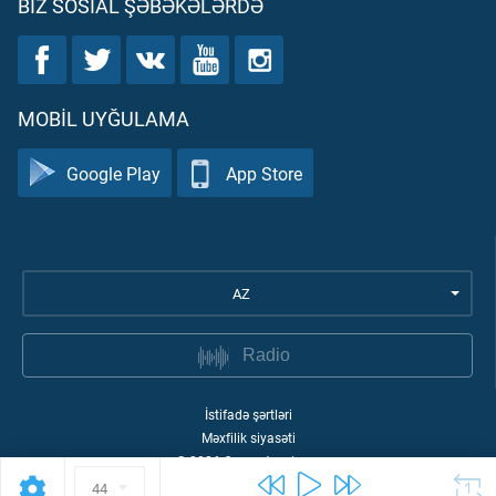
BIZ SOSIAL ŞƏBƏKƏLƏRDƏ
MOBIL UYĞULAMA
Google Play
App Store
AZ
Radio
İstifadə şərtləri
Məxfilik siyasəti
©
2026
Quran Academy
44