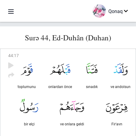
Qonaq
Surə 44, Ed-Duhân (Duhan)
44
:
17
toplumunu
onlardan önce
sınadık
ve andolsun
bir elçi
ve onlara geldi
Fir'avn