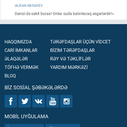
ƏLIXAN MUSAYEV
Dənizi də sakit burax! Onlar suda batırılacaq əsgərlərdir!»
HAQQIMIZDA
TƏRƏFDAŞLAR ÜÇÜN VİDCET
CARİ İMKANLAR
BİZİM TƏRƏFDAŞLAR
ƏLAQƏLƏR
RƏY VƏ TƏKLİFLƏR
TÖFHƏ VERMƏK
YARDIM MƏRKƏZİ
BLOQ
BIZ SOSIAL ŞƏBƏKƏLƏRDƏ
MOBIL UYĞULAMA