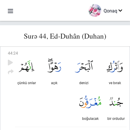
Qonaq
Surə 44, Ed-Duhân (Duhan)
44
:
24
çünkü onlar
açık
denizi
ve bırak
boğulacak
bir ordudur