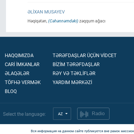
ƏLIXAN MUSAYEV
Həqiqətən,
(Cəhənnəmdəki)
zəqqum ağacı
HAQQIMIZDA
TƏRƏFDAŞLAR ÜÇÜN VİDCET
CARİ İMKANLAR
BİZİM TƏRƏFDAŞLAR
ƏLAQƏLƏR
RƏY VƏ TƏKLİFLƏR
TÖFHƏ VERMƏK
YARDIM MƏRKƏZİ
BLOQ
Select the language:
AZ
Radio
Вся информация на данном сайте публикуется вне рамок миссион