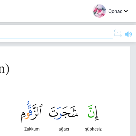
Qonaq
n)
Zakkum
ağacı
şüphesiz