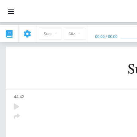
Surə
Cüz
00:00
/
00:00
S
44
:
43