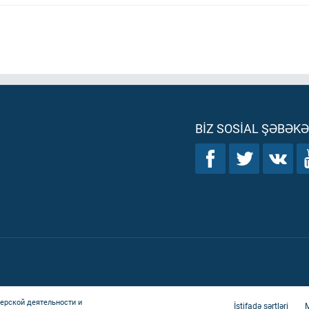
BIZ SOSIAL ŞƏBƏK
ерской деятельности и
İstifadə şərtləri
M