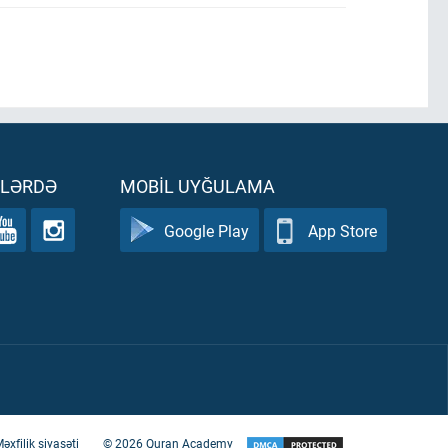
ƏLƏRDƏ
MOBIL UYĞULAMA
Google Play
App Store
əxfilik siyasəti
©
2026
Quran Academy