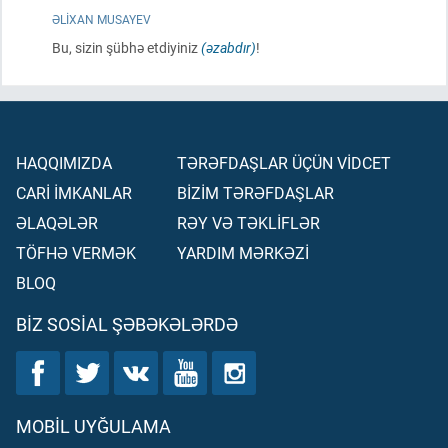
ƏLIXAN MUSAYEV
Bu, sizin şübhə etdiyiniz
(əzabdır)
!
HAQQIMIZDA
TƏRƏFDAŞLAR ÜÇÜN VİDCET
CARİ İMKANLAR
BİZİM TƏRƏFDAŞLAR
ƏLAQƏLƏR
RƏY VƏ TƏKLİFLƏR
TÖFHƏ VERMƏK
YARDIM MƏRKƏZİ
BLOQ
BIZ SOSIAL ŞƏBƏKƏLƏRDƏ
MOBIL UYĞULAMA