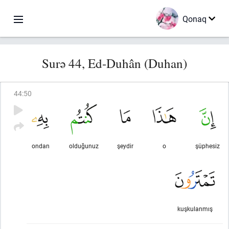
Qonaq
Surə 44, Ed-Duhân (Duhan)
44
:
50
ondan
olduğunuz
şeydir
o
şüphesiz
kuşkulanmış