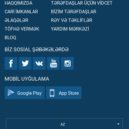
HAQQIMIZDA
TƏRƏFDAŞLAR ÜÇÜN VİDCET
CARİ İMKANLAR
BİZİM TƏRƏFDAŞLAR
ƏLAQƏLƏR
RƏY VƏ TƏKLİFLƏR
TÖFHƏ VERMƏK
YARDIM MƏRKƏZİ
BLOQ
BIZ SOSIAL ŞƏBƏKƏLƏRDƏ
MOBIL UYĞULAMA
Google Play
App Store
AZ