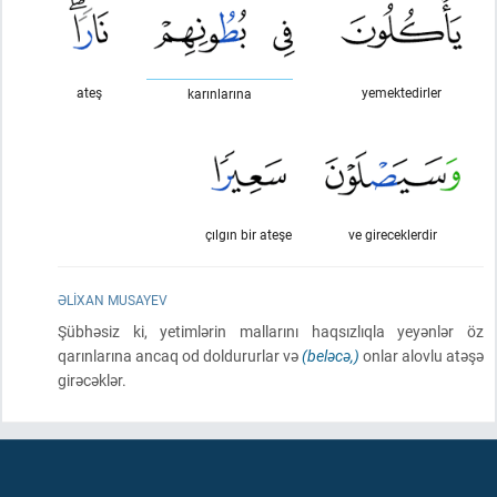
ateş
yemektedirler
karınlarına
çılgın bir ateşe
ve gireceklerdir
ƏLIXAN MUSAYEV
Şübhəsiz ki, yetimlərin mallarını haqsızlıqla yeyənlər öz
qarınlarına ancaq od doldururlar və
(beləcə,)
onlar alovlu atəşə
girəcəklər.