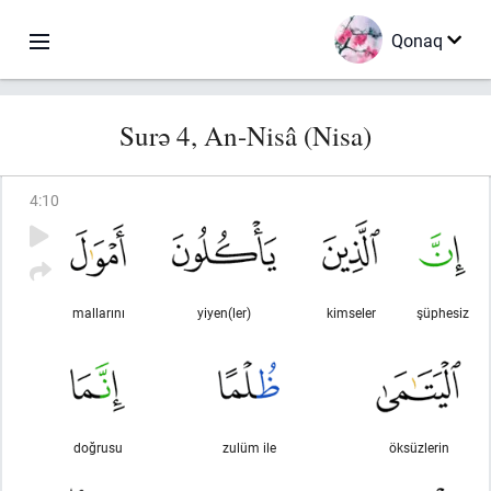
Qonaq
Surə 4, An-Nisâ (Nisa)
4
:
10
mallarını
yiyen(ler)
kimseler
şüphesiz
doğrusu
zulüm ile
öksüzlerin