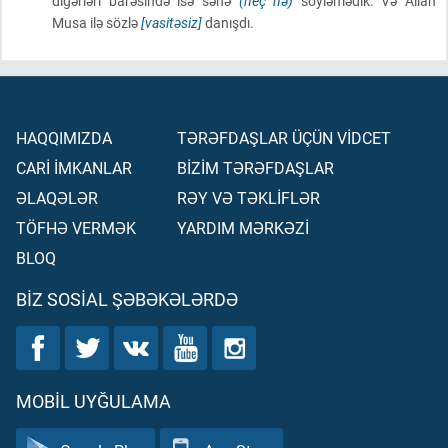
digərləri barəsində isə sənə
(heç nə)
söyləmədik. Və Allah
Musa ilə sözlə
[vasitəsiz]
danışdı.
HAQQIMIZDA
TƏRƏFDAŞLAR ÜÇÜN VİDCET
CARİ İMKANLAR
BİZİM TƏRƏFDAŞLAR
ƏLAQƏLƏR
RƏY VƏ TƏKLİFLƏR
TÖFHƏ VERMƏK
YARDIM MƏRKƏZİ
BLOQ
BIZ SOSIAL ŞƏBƏKƏLƏRDƏ
MOBIL UYĞULAMA