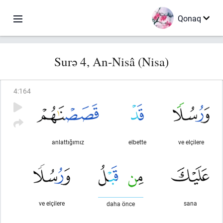
Qonaq
Surə 4, An-Nisâ (Nisa)
4
:
164
anlattığımız
elbette
ve elçilere
ve elçilere
sana
daha önce