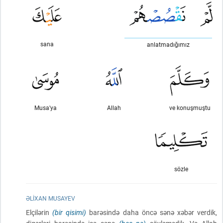
sana
anlatmadığımız
Musa'ya
Allah
ve konuşmuştu
sözle
ƏLIXAN MUSAYEV
Elçilərin
(bir qisimi)
barəsində daha öncə sənə xəbər verdik,