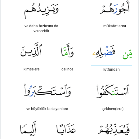
ve daha fazlasını da
mükafatlarını
verecektir
kimselere
gelince
lutfundan
ve büyüklük taslayanlara
çekinen(lere)