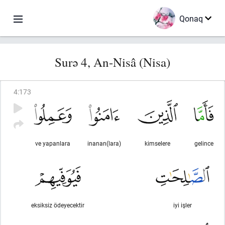
Qonaq
Surə 4, An-Nisâ (Nisa)
4
:
173
ve yapanlara
inanan(lara)
kimselere
gelince
eksiksiz ödeyecektir
iyi işler