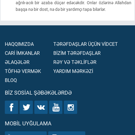
ağrılı-acılı bir əzaba düçar edəcəkdir. Onlar özlərinə Allahdan
başqa nə bir dost, nə də bir yardımçı tapa bilərlər.
HAQQIMIZDA
TƏRƏFDAŞLAR ÜÇÜN VİDCET
CARİ İMKANLAR
BİZİM TƏRƏFDAŞLAR
ƏLAQƏLƏR
RƏY VƏ TƏKLİFLƏR
TÖFHƏ VERMƏK
YARDIM MƏRKƏZİ
BLOQ
BIZ SOSIAL ŞƏBƏKƏLƏRDƏ
MOBIL UYĞULAMA