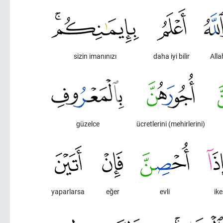
sizin imanınızı
daha iyi bilir
Alla
güzelce
ücretlerini (mehirlerini)
yaparlarsa
eğer
evli
ik