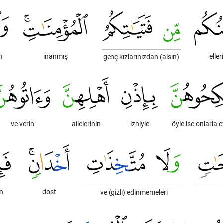
h
inanmış
eller
genç kızlarınızdan (alsın)
ve verin
ailelerinin
izniyle
öyle ise onlarla e
en
dost
ve (gizli) edinmemeleri