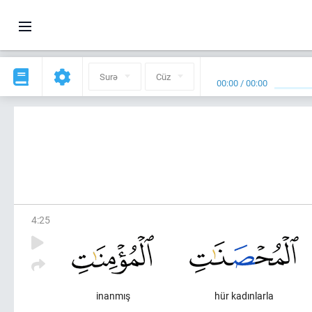
Surə
Cüz
00:00
/
00:00
4
:
25
inanmış
hür kadınlarla