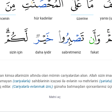
hür kadınlar
yarısı (
encenin
üzerine
sizin için
daha iyidir
sabretmeniz
fakat
kimsə əllərinizin altında olan mömin cariyələrdən alsın. Allah sizin iman
xlamayan
(cariyələrlə)
sahiblərinin icazəsi ilə evlənin və mehrlərini
(şəriətə)
q edilər.
(Cariyələrlə evlənmək izni,)
günaha batmaqdan qorxanlarınız üçünd
Mətni aç