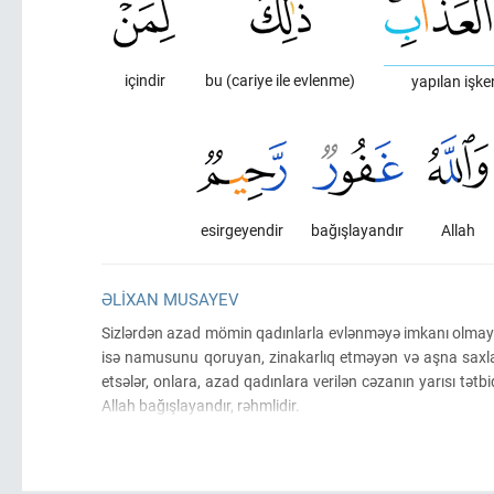
içindir
bu (cariye ile evlenme)
yapılan işk
esirgeyendir
bağışlayandır
Allah
ƏLIXAN MUSAYEV
Sizlərdən azad mömin qadınlarla evlənməyə imkanı olmayan 
isə namusunu qoruyan, zinakarlıq etməyən və aşna sa
etsələr, onlara, azad qadınlara verilən cəzanın yarısı tətbi
Allah bağışlayandır, rəhmlidir.