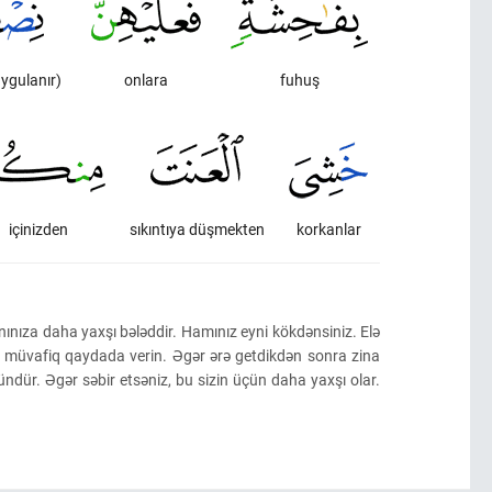
uygulanır)
onlara
fuhuş
içinizden
sıkıntıya düşmekten
korkanlar
ınıza daha yaxşı bələddir. Hamınız eyni kökdənsiniz. Elə
müvafiq qaydada verin. Əgər ərə getdikdən sonra zina
ür. Əgər səbir etsəniz, bu sizin üçün daha yaxşı olar.