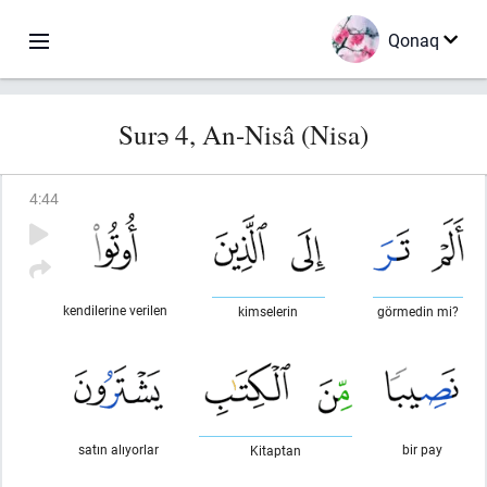
Qonaq
Surə 4, An-Nisâ (Nisa)
4
:
44
kendilerine verilen
kimselerin
görmedin mi?
satın alıyorlar
bir pay
Kitaptan