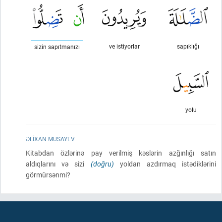
ve istiyorlar
sapıklığı
sizin sapıtmanızı
yolu
ƏLIXAN MUSAYEV
Kitabdan özlərinə pay verilmiş kəslərin azğınlığı satın
aldıqlarını və sizi
(doğru)
yoldan azdırmaq istədiklərini
görmürsənmi?