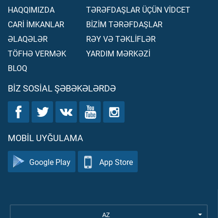
HAQQIMIZDA
TƏRƏFDAŞLAR ÜÇÜN VİDCET
CARİ İMKANLAR
BİZİM TƏRƏFDAŞLAR
ƏLAQƏLƏR
RƏY VƏ TƏKLİFLƏR
TÖFHƏ VERMƏK
YARDIM MƏRKƏZİ
BLOQ
BIZ SOSIAL ŞƏBƏKƏLƏRDƏ
MOBIL UYĞULAMA
Google Play
App Store
AZ