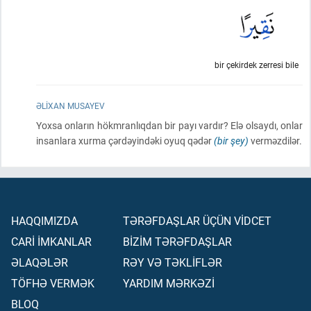
bir çekirdek zerresi bile
ƏLIXAN MUSAYEV
Yoxsa onların hökmranlıqdan bir payı vardır? Elə olsaydı, onlar
insanlara xurma çərdəyindəki oyuq qədər
(bir şey)
verməzdilər.
HAQQIMIZDA
TƏRƏFDAŞLAR ÜÇÜN VİDCET
CARİ İMKANLAR
BİZİM TƏRƏFDAŞLAR
ƏLAQƏLƏR
RƏY VƏ TƏKLİFLƏR
TÖFHƏ VERMƏK
YARDIM MƏRKƏZİ
BLOQ