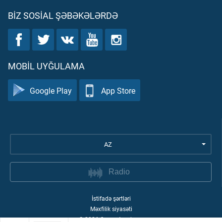
BIZ SOSIAL ŞƏBƏKƏLƏRDƏ
MOBIL UYĞULAMA
Google Play
App Store
AZ
Radio
İstifadə şərtləri
Məxfilik siyasəti
©
2026
Quran Academy