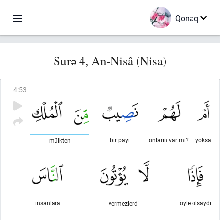
Qonaq
Surə 4, An-Nisâ (Nisa)
4
:
53
bir payı
onların var mı?
yoksa
mülkten
insanlara
öyle olsaydı
vermezlerdi