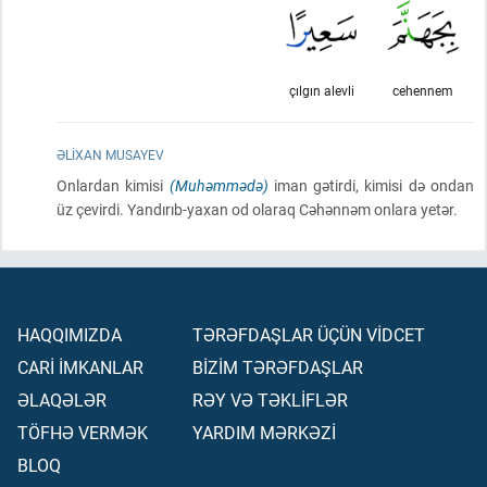
çılgın alevli
cehennem
ƏLIXAN MUSAYEV
Onlardan kimisi
(Muhəmmədə)
iman gətirdi, kimisi də ondan
üz çevirdi. Yandırıb-yaxan od olaraq Cəhənnəm onlara yetər.
HAQQIMIZDA
TƏRƏFDAŞLAR ÜÇÜN VİDCET
CARİ İMKANLAR
BİZİM TƏRƏFDAŞLAR
ƏLAQƏLƏR
RƏY VƏ TƏKLİFLƏR
TÖFHƏ VERMƏK
YARDIM MƏRKƏZİ
BLOQ