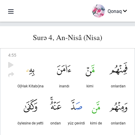
Qonaq
Surə 4, An-Nisâ (Nisa)
4
:
55
O(Hak Kitabı)na
inandı
kimi
onlardan
öylesine de yetti
ondan
yüz çevirdi
kimi de
onlardan