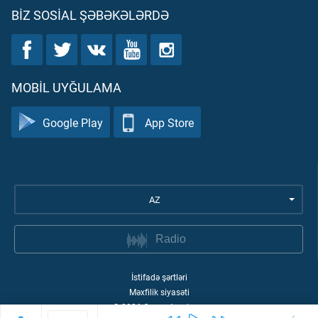
BIZ SOSIAL ŞƏBƏKƏLƏRDƏ
MOBIL UYĞULAMA
Google Play
App Store
AZ
Radio
İstifadə şərtləri
Məxfilik siyasəti
©
2026
Quran Academy