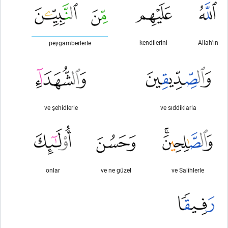
kendilerini
Allah'ın
peygamberlerle
ve şehidlerle
ve sıddiklarla
onlar
ve ne güzel
ve Salihlerle