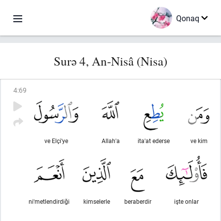
Qonaq
Surə 4, An-Nisâ (Nisa)
4
:
69
ve Elçi'ye
Allah'a
ita'at ederse
ve kim
ni'metlendirdiği
kimselerle
beraberdir
işte onlar