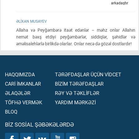
arkadaştır
ƏLIXAN MUSAYEV
Allaha və Peyğəmbərə itaət edənlər – məhz onlar Allahın
nemət bəxş etdiyi peyğəmbərlər, siddiqlər, şəhidlər və
əməlisalehlərlə birlikdə olarlar. Onlar necə də gözəl dostlardır!
HAQQIMIZDA
TƏRƏFDAŞLAR ÜÇÜN VİDCET
CARİ İMKANLAR
BİZİM TƏRƏFDAŞLAR
ƏLAQƏLƏR
RƏY VƏ TƏKLİFLƏR
TÖFHƏ VERMƏK
YARDIM MƏRKƏZİ
BLOQ
BIZ SOSIAL ŞƏBƏKƏLƏRDƏ