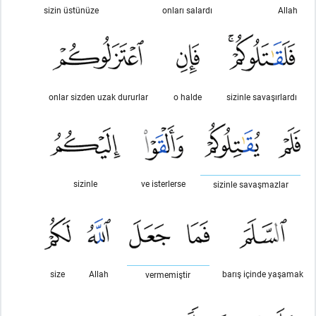
sizin üstünüze
onları salardı
Allah
onlar sizden uzak dururlar
o halde
sizinle savaşırlardı
sizinle
ve isterlerse
sizinle savaşmazlar
size
Allah
barış içinde yaşamak
vermemiştir