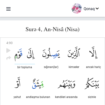
Qonaq
Surə 4, An-Nisâ (Nisa)
4
:
90
sığınan(lar)
kimseler
ancak hariç
bir topluma
yahut
andlaşma bulunan
kendileri arasında
sizinle