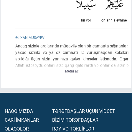
bir yol
onların aleyhine
ƏLIXAN MUSAYEV
Ancaq sizinlə aralarında müqavilə olan bir camaata sığınanlar,
yaxud sizinlə və ya öz camaatı ilə vuruşmaqdan köksləri
sıxıldığı üçün sizin yanınıza gələn kimsələr istisnadır. Əgər
Allah istəsəydi, onları sizə qarşı qaldırardı və onlar da sizinlə
Mətni aç
vuruşardılar. Əgər onlar sizdən aralanıb geri çəkilsələr, sizinlə
vuruşmasalar və sizə sülh təklif etsələr, Allah sizə onlara qarşı
(vuruşmanıza)
yol verməz.
HAQQIMIZDA
TƏRƏFDAŞLAR ÜÇÜN VİDCET
CARİ İMKANLAR
BİZİM TƏRƏFDAŞLAR
ƏLAQƏLƏR
RƏY VƏ TƏKLİFLƏR