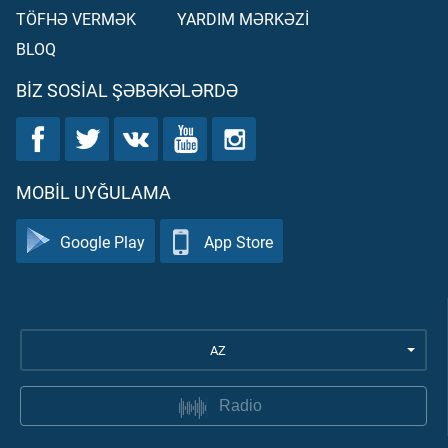
TÖFHƏ VERMƏK
YARDIM MƏRKƏZİ
BLOQ
BIZ SOSIAL ŞƏBƏKƏLƏRDƏ
MOBIL UYĞULAMA
Google Play
App Store
AZ
Radio