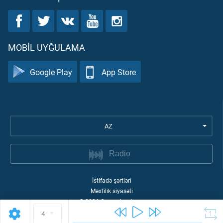
MOBIL UYĞULAMA
Google Play
App Store
AZ
Radio
İstifadə şərtləri
Məxfilik siyasəti
©
2026
Quran Academy
4