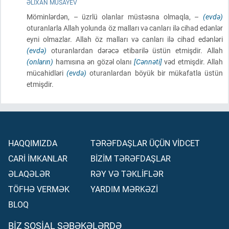
ƏLIXAN MUSAYEV
Möminlərdən, – üzrlü olanlar müstəsna olmaqla, –
(evdə)
oturanlarla Allah yolunda öz malları və canları ilə cihad edənlər
eyni olmazlar. Allah öz malları və canları ilə cihad edənləri
(evdə)
oturanlardan dərəcə etibarilə üstün etmişdir. Allah
(onların)
hamısına ən gözəl olanı
[Cənnəti]
vəd etmişdir. Allah
mücahidləri
(evdə)
oturanlardan böyük bir mükafatla üstün
etmişdir.
HAQQIMIZDA
TƏRƏFDAŞLAR ÜÇÜN VİDCET
CARİ İMKANLAR
BİZİM TƏRƏFDAŞLAR
ƏLAQƏLƏR
RƏY VƏ TƏKLİFLƏR
TÖFHƏ VERMƏK
YARDIM MƏRKƏZİ
BLOQ
BIZ SOSIAL ŞƏBƏKƏLƏRDƏ