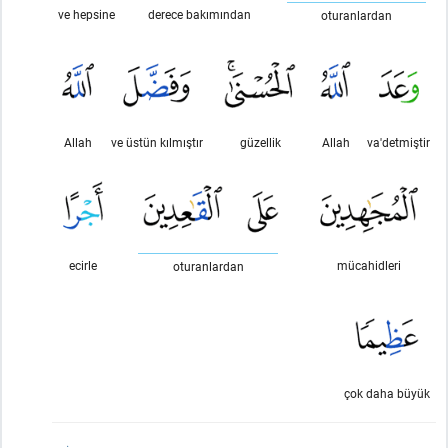
ve hepsine
derece bakımından
oturanlardan
Allah
ve üstün kılmıştır
güzellik
Allah
va'detmiştir
ecirle
mücahidleri
oturanlardan
çok daha büyük