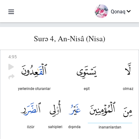
Qonaq
Surə 4, An-Nisâ (Nisa)
4
:
95
yerlerinde oturanlar
eşit
olmaz
özür
sahipleri
dışında
inananlardan