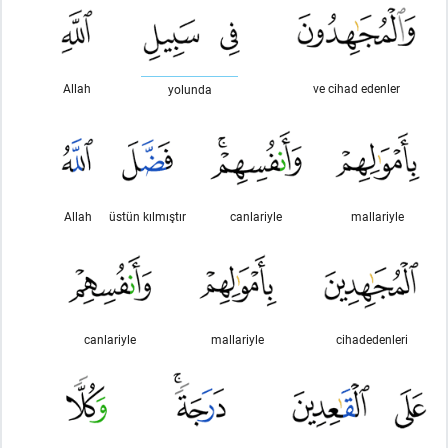
Allah
ve cihad edenler
yolunda
Allah
üstün kılmıştır
canlariyle
mallariyle
canlariyle
mallariyle
cihadedenleri