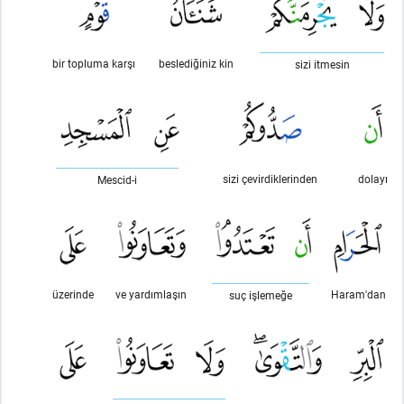
bir topluma karşı
beslediğiniz kin
sizi itmesin
sizi çevirdiklerinden
dolayı
Mescid-i
üzerinde
ve yardımlaşın
Haram'dan
suç işlemeğe