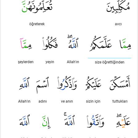
öğreterek
avcı
şeylerden
yeyin
Allah'ın
size öğrettiğinden
Allah'ın
adını
ve anın
sizin için
tuttukları