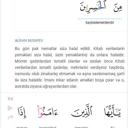
kaybedenlerdendir
ƏLIXAN MUSAYEV
Bu gün pak nemətlər sizə halal edildi. Kitab verilənlərin
yeməkləri sizə halal, sizin yeməkləriniz də onlara halaldır.
Mömin qadınlardan ismətli olanlar və sizdən öncə Kitab
verilənlərdən ismətli qadınlar, mehrlərini verdiyiniz təqdirdə,
namuslu olub zinakarlıq etməmək və aşna saxlamamaq şərti
ilə sizə halaldır. İmanı inkar edənin əməlləri boşa çıxar və o,
axirətdə ziyana uğrayanlardan olar.
5
:
6