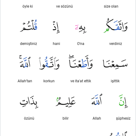
öyle ki
ve sözünü
size olan
demiştiniz
hani
O'na
verdiniz
Allah'tan
korkun
ve ita'at ettik
işittik
özünü
bilir
Allah
şüphesiz