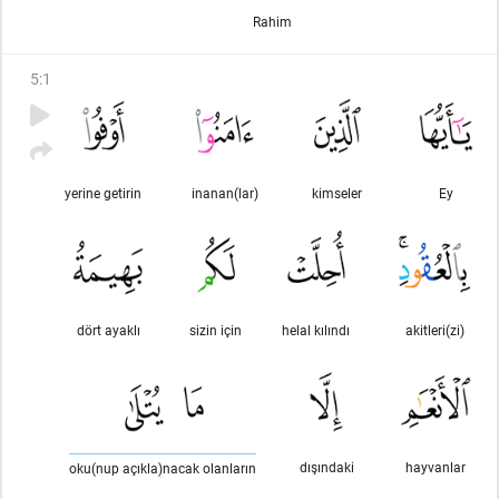
Rahim
5
:
1
yerine getirin
inanan(lar)
kimseler
Ey
dört ayaklı
sizin için
helal kılındı
akitleri(zi)
dışındaki
hayvanlar
oku(nup açıkla)nacak olanların