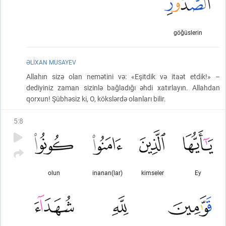
göğüslerin
ƏLIXAN MUSAYEV
Allahın sizə olan nemətini və: «Eşitdik və itaət etdik!» –
dediyiniz zaman sizinlə bağladığı əhdi xatırlayın. Allahdan
qorxun! Şübhəsiz ki, O, kökslərdə olanları bilir.
5
:
8
olun
inanan(lar)
kimseler
Ey