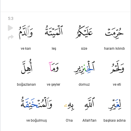
camaata qarşı olan kin-küdurət sizi təcavüz etməyə sövq
etməsin. Yaxşılıq etməkdə və
(Allahdan qorxub)
(pis
əməllərdən)
çəkinməkdə bir-birinizə yardım edin. Günah işlər
5
:
3
görməkdə və düşmənçilik etməkdə bir-birinizə yardım etməyn.
Allahdan qorxun. Həqiqətən, Allah cəzası şiddətlidir.
ve kan
leş
size
haram kılındı
boğazlanan
ve şeyler
domuz
ve eti
ve boğulmuş
O'na
Allah'tan
başkası adına