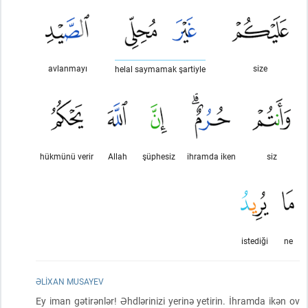
avlanmayı
size
helal saymamak şartiyle
hükmünü verir
Allah
şüphesiz
ihramda iken
siz
istediği
ne
ƏLIXAN MUSAYEV
Ey iman gətirənlər! Əhdlərinizi yerinə yetirin. İhramda ikən ov