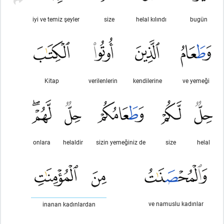
iyi ve temiz şeyler
size
helal kılındı
bugün
Kitap
verilenlerin
kendilerine
ve yemeği
onlara
helaldir
sizin yemeğiniz de
size
helal
ve namuslu kadınlar
inanan kadınlardan