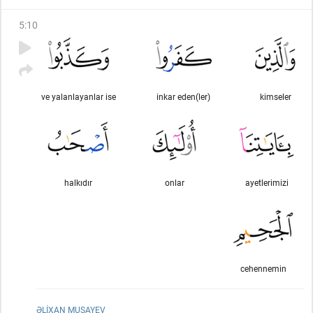
5
:
10
ve yalanlayanlar ise
inkar eden(ler)
kimseler
halkıdır
onlar
ayetlerimizi
cehennemin
ƏLIXAN MUSAYEV