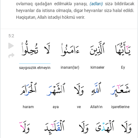
ovlamaq qadağan edilməklə yanaşı,
(adları)
sizə bildiriləcək
heyvanlar da istisna olmaqla, digər heyvanlar sizə halal edildi.
Həqiqətən, Allah istədiyi hökmü verir.
5
:
2
inanan(lar)
kimseler
Ey
saygısızlık etmeyin
haram
aya
ve
Allah'ın
işaretlerine