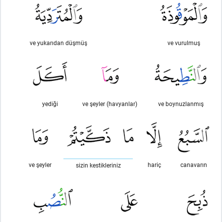
ve yukarıdan düşmüş
ve vurulmuş
yediği
ve şeyler (havyanlar)
ve boynuzlanmış
ve şeyler
hariç
canavarın
sizin kestikleriniz