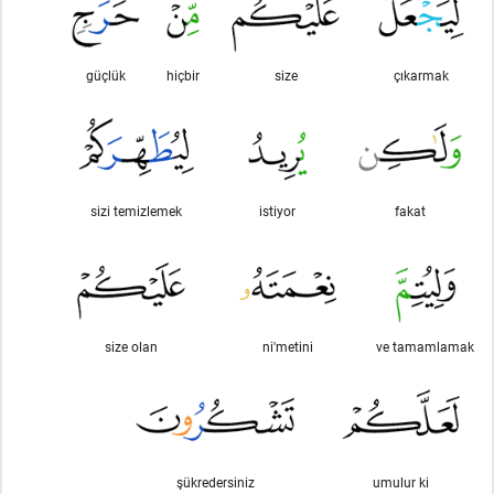
güçlük
hiçbir
size
çıkarmak
sizi temizlemek
istiyor
fakat
size olan
ni'metini
ve tamamlamak
şükredersiniz
umulur ki