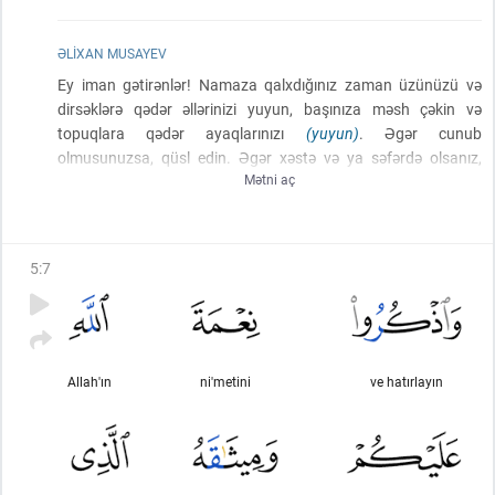
ƏLIXAN MUSAYEV
Ey iman gətirənlər! Namaza qalxdığınız zaman üzünüzü və
dirsəklərə qədər əllərinizi yuyun, başınıza məsh çəkin və
topuqlara qədər ayaqlarınızı
(yuyun)
. Əgər cunub
olmusunuzsa, qüsl edin. Əgər xəstə və ya səfərdə olsanız,
Mətni aç
yaxud sizlərdən biri ayaqyolundan gəlibsə və ya qadınlarla
yaxınlıq etmisinizsə, su tapmasanız, təmiz torpaqla
təyəmmüm edin və ondan üzünüzə və əllərinizə sürtün. Allah
sizi çətinliyə salmaq istəməz, fəqət O sizi pak etmək və sizə
5
:
7
olan nemətini tamamlamaq istər ki, bəlkə şükür edəsiniz.
Allah'ın
ni'metini
ve hatırlayın