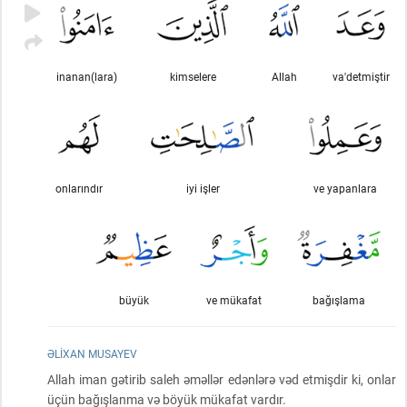
inanan(lara)
kimselere
Allah
va'detmiştir
onlarındır
iyi işler
ve yapanlara
büyük
ve mükafat
bağışlama
ƏLIXAN MUSAYEV
Allah iman gətirib saleh əməllər edənlərə vəd etmişdir ki, onlar
üçün bağışlanma və böyük mükafat vardır.