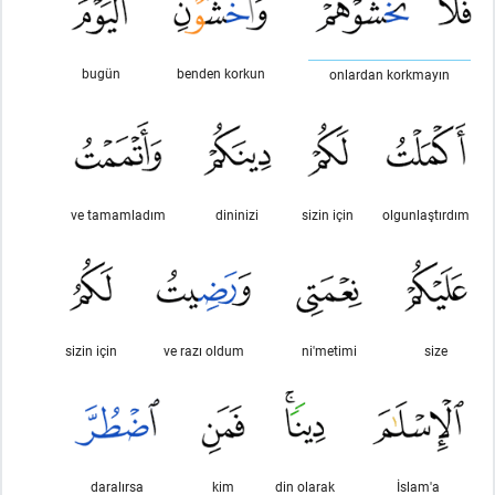
bugün
benden korkun
onlardan korkmayın
ve tamamladım
dininizi
sizin için
olgunlaştırdım
sizin için
ve razı oldum
ni'metimi
size
daralırsa
kim
din olarak
İslam'a