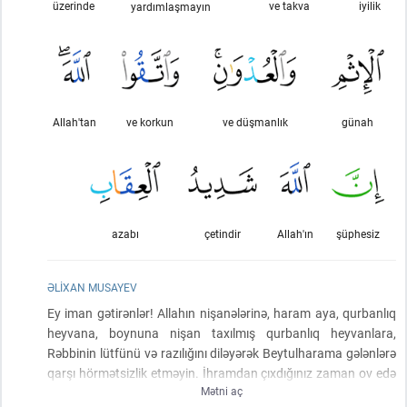
üzerinde
ve takva
iyilik
yardımlaşmayın
Allah'tan
ve korkun
ve düşmanlık
günah
azabı
çetindir
Allah'ın
şüphesiz
ƏLIXAN MUSAYEV
Ey iman gətirənlər! Allahın nişanələrinə, haram aya, qurbanlıq
heyvana, boynuna nişan taxılmış qurbanlıq heyvanlara,
Rəbbinin lütfünü və razılığını diləyərək Beytulharama gələnlərə
qarşı hörmətsizlik etməyin. İhramdan çıxdığınız zaman ov edə
Mətni aç
bilərsiniz. Sizi Məscidulharama daxil olmağa qoymayan