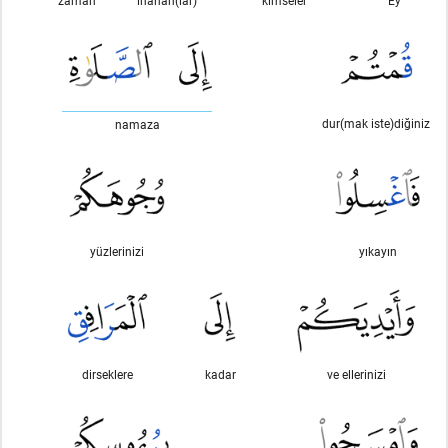
zaman
inanan(lar)
kimseler
Ey
dur(mak iste)diğiniz
namaza
yüzlerinizi
yıkayın
dirseklere
kadar
ve ellerinizi