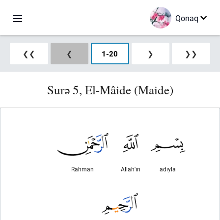
Qonaq
❮❮
❮
1
-
20
❯
❯❯
Surə 5, El-Mâide (Maide)
Rahman
Allah'ın
adıyla