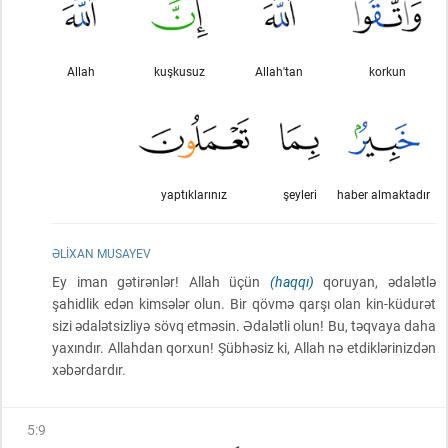
Allah
kuşkusuz
Allah'tan
korkun
yaptıklarınız
şeyleri
haber almaktadır
ƏLIXAN MUSAYEV
Ey iman gətirənlər! Allah üçün
(haqqı)
qoruyan, ədalətlə
şahidlik edən kimsələr olun. Bir qövmə qarşı olan kin-küdurət
sizi ədalətsizliyə sövq etməsin. Ədalətli olun! Bu, təqvaya daha
yaxındır. Allahdan qorxun! Şübhəsiz ki, Allah nə etdiklərinizdən
xəbərdardır.
5
:
9