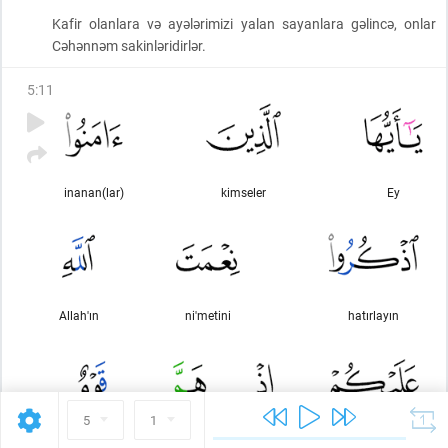
Kafir olanlara və ayələrimizi yalan sayanlara gəlincə, onlar
Cəhənnəm sakinləridirlər.
5
:
11
inanan(lar)
kimseler
Ey
Allah'ın
ni'metini
hatırlayın
5
1
bir topluluk
yeltenmişti
hani
size olan