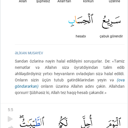
Allah
şüphesiz
Allah'tan
korkun
üzerine
hesabı
çabuk görendir
ƏLIXAN MUSAYEV
Səndən özlərinə nəyin halal edildiyini soruşurlar. De: «Təmiz
nemətlər və Allahın sizə öyrətdiyindən təlim edib
əhliləşdirdiyiniz yırtıcı heyvanların ovladıqları sizə halal edildi.
Onların sizin üçün tutub gətirdiklərindən yeyin və
(ova
göndərərkən)
onların üzərinə Allahın adını çəkin. Allahdan
qorxun! Şübhəsiz ki, Allah tez haqq-hesab çəkəndir.»
5
:
5