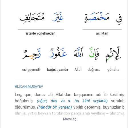
istekle yönelmeden
açlıktan
esirgeyendir
bağışlayandır
Allah
doğrusu
günaha
ƏLIXAN MUSAYEV
Leş, qan, donuz əti, Allahdan başqasının adı ilə kəsilmiş,
boğulmuş,
(ağac, daş və s. bu kimi şeylərlə)
vurulub
öldürülmüş,
(hündür bir yerdən)
yıxılıb gəbərmiş, buynuzlanıb
ölmüş, yırtıcı heyvan tərəfindən parçalanıb yeyilmiş – ölməmiş
Mətni aç
kəsdikləriniz istisnadır – dik qoyulmuş daşlar
[bütlər]
üzərində
kəsilmiş heyvanlar və fal oxları ilə qismət axtarmanız sizə