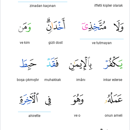
iffetli kişiler olarak
zinadan kaçınan
ve kim
gizli dost
ve tutmayan
boşa çıkmıştır
muhakkak
imânı
inkar ederse
ve o
onun ameli
ahirette