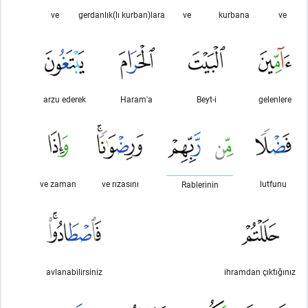
ve
gerdanlık(lı kurban)lara
ve
kurbana
ve
arzu ederek
Haram'a
Beyt-i
gelenlere
ve zaman
ve rızasını
lutfunu
Rablerinin
avlanabilirsiniz
ihramdan çıktığınız