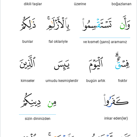
dikili taşlar
üzerine
boğazlanan
bunlar
fal oklariyle
ve kısmet (şans) aramanız
kimseler
umudu kesmişlerdir
bugün artık
fısktır
inkar eden(ler)
sizin dininizden