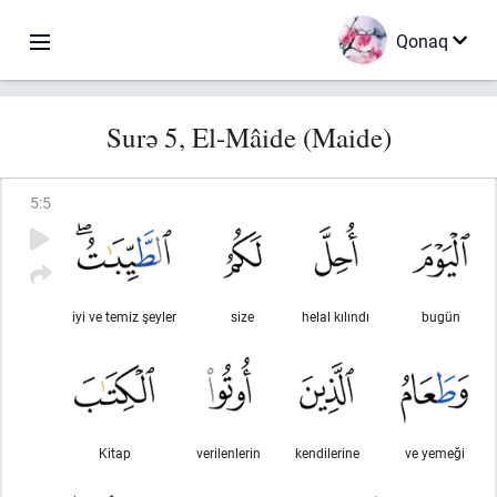
Qonaq
Surə 5, El-Mâide (Maide)
5
:
5
iyi ve temiz şeyler
size
helal kılındı
bugün
Kitap
verilenlerin
kendilerine
ve yemeği