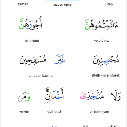
zaman
Kitap
sizden önce
mehirlerini
verdiğiniz
iffetli kişiler olarak
zinadan kaçınan
ve kim
gizli dost
ve tutmayan