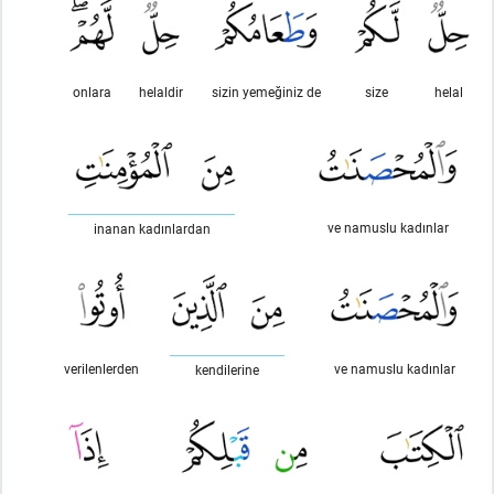
onlara
helaldir
sizin yemeğiniz de
size
helal
ve namuslu kadınlar
inanan kadınlardan
verilenlerden
ve namuslu kadınlar
kendilerine