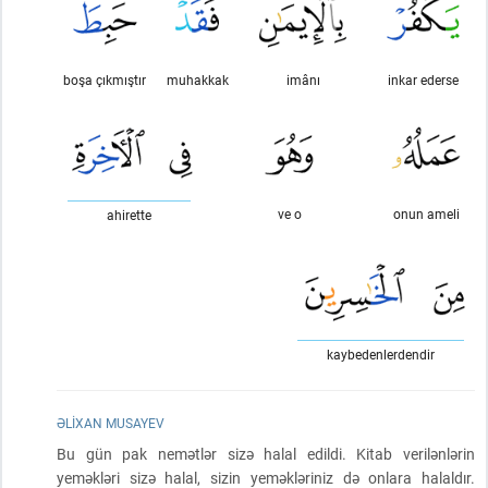
boşa çıkmıştır
muhakkak
imânı
inkar ederse
ve o
onun ameli
ahirette
kaybedenlerdendir
ƏLIXAN MUSAYEV
Bu gün pak nemətlər sizə halal edildi. Kitab verilənlərin
yeməkləri sizə halal, sizin yeməkləriniz də onlara halaldır.