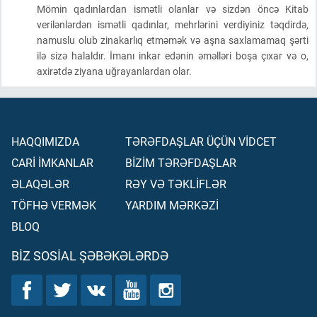
Mömin qadınlardan ismətli olanlar və sizdən öncə Kitab
verilənlərdən ismətli qadınlar, mehrlərini verdiyiniz təqdirdə,
namuslu olub zinakarlıq etməmək və aşna saxlamamaq şərti
ilə sizə halaldır. İmanı inkar edənin əməlləri boşa çıxar və o,
axirətdə ziyana uğrayanlardan olar.
HAQQIMIZDA
TƏRƏFDAŞLAR ÜÇÜN VİDCET
CARİ İMKANLAR
BİZİM TƏRƏFDAŞLAR
ƏLAQƏLƏR
RƏY VƏ TƏKLİFLƏR
TÖFHƏ VERMƏK
YARDIM MƏRKƏZİ
BLOQ
BIZ SOSIAL ŞƏBƏKƏLƏRDƏ