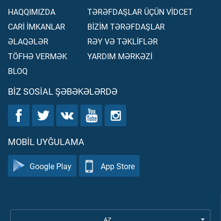
HAQQIMIZDA
TƏRƏFDAŞLAR ÜÇÜN VİDCET
CARİ İMKANLAR
BİZİM TƏRƏFDAŞLAR
ƏLAQƏLƏR
RƏY VƏ TƏKLİFLƏR
TÖFHƏ VERMƏK
YARDIM MƏRKƏZİ
BLOQ
BIZ SOSIAL ŞƏBƏKƏLƏRDƏ
MOBIL UYĞULAMA
Google Play
App Store
AZ