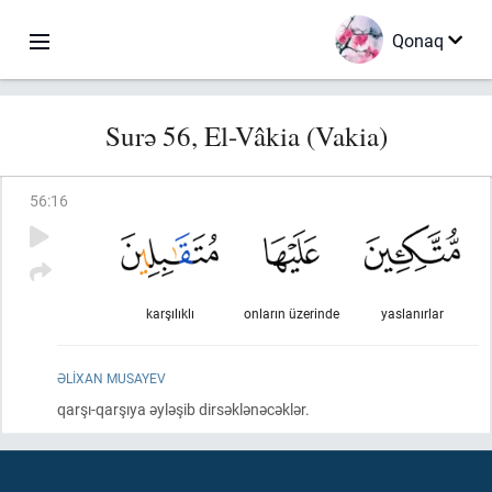
Qonaq
Surə 56, El-Vâkia (Vakia)
56
:
16
karşılıklı
onların üzerinde
yaslanırlar
ƏLIXAN MUSAYEV
qarşı-qarşıya əyləşib dirsəklənəcəklər.