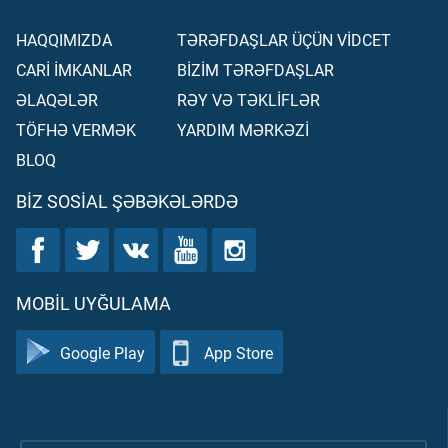
HAQQIMIZDA
TƏRƏFDAŞLAR ÜÇÜN VİDCET
CARİ İMKANLAR
BİZİM TƏRƏFDAŞLAR
ƏLAQƏLƏR
RƏY VƏ TƏKLİFLƏR
TÖFHƏ VERMƏK
YARDIM MƏRKƏZİ
BLOQ
BIZ SOSIAL ŞƏBƏKƏLƏRDƏ
MOBIL UYĞULAMA
Google Play
App Store