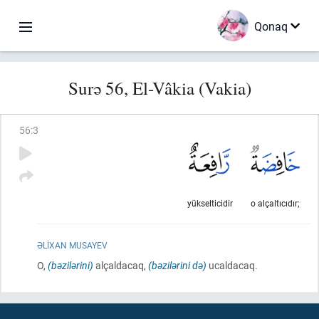
Qonaq
Surə 56, El-Vâkia (Vakia)
56
:
3
yükselticidir
o alçaltıcıdır;
ƏLIXAN MUSAYEV
O,
(bəzilərini)
alçaldacaq,
(bəzilərini də)
ucaldacaq.