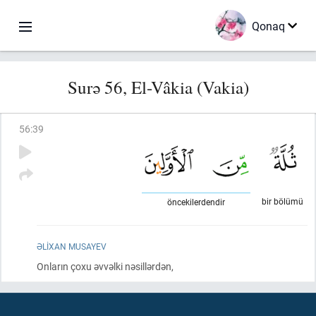
Qonaq
Surə 56, El-Vâkia (Vakia)
56
:
39
bir bölümü
öncekilerdendir
ƏLIXAN MUSAYEV
Onların çoxu əvvəlki nəsillərdən,