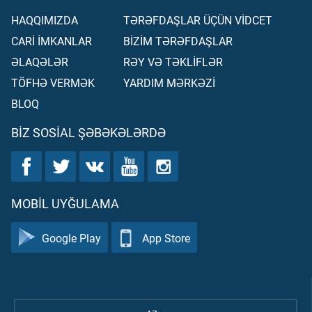
HAQQIMIZDA
TƏRƏFDAŞLAR ÜÇÜN VİDCET
CARİ İMKANLAR
BİZİM TƏRƏFDAŞLAR
ƏLAQƏLƏR
RƏY VƏ TƏKLİFLƏR
TÖFHƏ VERMƏK
YARDIM MƏRKƏZİ
BLOQ
BIZ SOSIAL ŞƏBƏKƏLƏRDƏ
MOBIL UYĞULAMA
Google Play
App Store