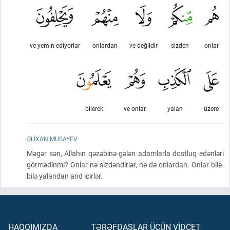
ve yemin ediyorlar
onlardan
ve değildir
sizden
onlar
bilerek
ve onlar
yalan
üzere
ƏLIXAN MUSAYEV
Məgər sən, Allahın qəzəbinə gələn adamlarla dostluq edənləri
görmədinmi? Onlar nə sizdəndirlər, nə də onlardan. Onlar bilə-
bilə yalandan and içirlər.
HAQQIMIZDA
TƏRƏFDAŞLAR ÜÇÜN VİDCET