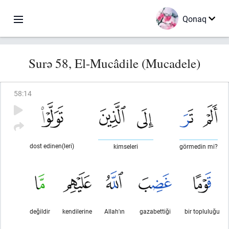
Qonaq
Surə 58, El-Mucâdile (Mucadele)
58
:
14
dost edinen(leri)
kimseleri
görmedin mi?
değildir
kendilerine
Allah'ın
gazabettiği
bir topluluğu