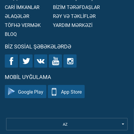
CARİ İMKANLAR
BİZİM TƏRƏFDAŞLAR
ƏLAQƏLƏR
RƏY VƏ TƏKLİFLƏR
TÖFHƏ VERMƏK
YARDIM MƏRKƏZİ
BLOQ
BIZ SOSIAL ŞƏBƏKƏLƏRDƏ
MOBIL UYĞULAMA
Google Play
App Store
AZ