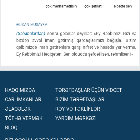
çok merhametlisin
çok şefkatli
elbette sen
ƏLIXAN MUSAYEV
(Səhabələrdən)
sonra gələnlər deyirlər: «Ey Rəbbimiz! Bizi və
bizdən əvvəl iman gətirmiş qardaşlarımızı bağışla. Bizim
qəlbimizdə iman gətirənlərə qarşı nifrət və həsədə yer vermə.
Ey Rəbbimiz! Həqiqətən, Sən olduqca şəfqətlisən, rəhmlisən!»
HAQQIMIZDA
TƏRƏFDAŞLAR ÜÇÜN VİDCET
CARİ İMKANLAR
BİZİM TƏRƏFDAŞLAR
ƏLAQƏLƏR
RƏY VƏ TƏKLİFLƏR
TÖFHƏ VERMƏK
YARDIM MƏRKƏZİ
BLOQ