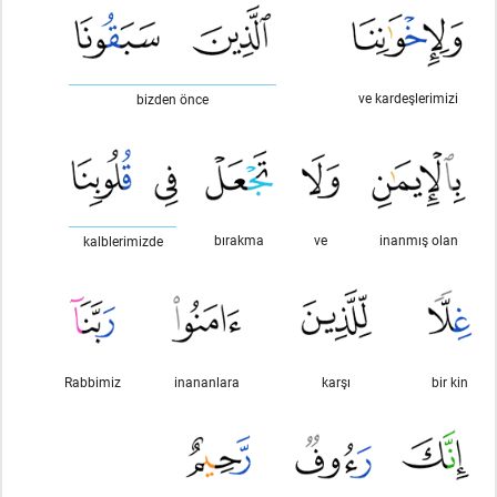
ve kardeşlerimizi
bizden önce
bırakma
ve
inanmış olan
kalblerimizde
Rabbimiz
inananlara
karşı
bir kin