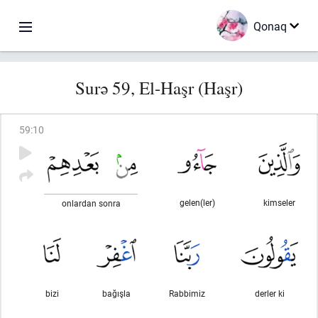
Qonaq
Surə 59, El-Haşr (Haşr)
59
:
10
gelen(ler)
kimseler
onlardan sonra
bizi
bağışla
Rabbimiz
derler ki