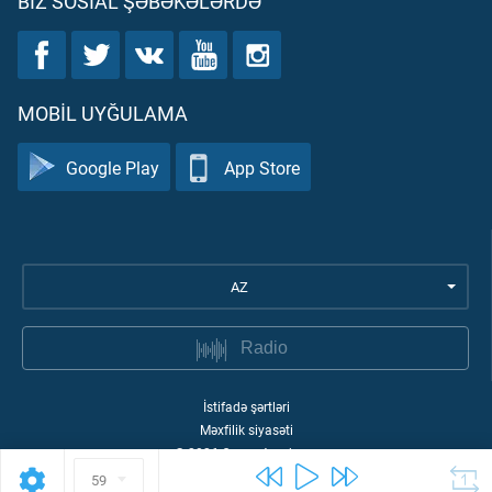
BIZ SOSIAL ŞƏBƏKƏLƏRDƏ
MOBIL UYĞULAMA
Google Play
App Store
AZ
Radio
İstifadə şərtləri
Məxfilik siyasəti
©
2026
Quran Academy
59