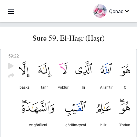
Qonaq
Surə 59, El-Haşr (Haşr)
59
:
22
başka
tanrı
yoktur
ki
Allah'tır
O
ve görüleni
görülmeyeni
bilir
O'ndan