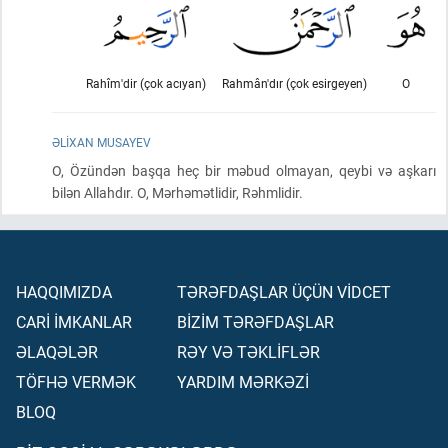
Rahîm'dir (çok acıyan)
Rahmân'dır (çok esirgeyen)
O
ƏLIXAN MUSAYEV
O, Özündən başqa heç bir məbud olmayan, qeybi və aşkarı
bilən Allahdır. O, Mərhəmətlidir, Rəhmlidir.
HAQQIMIZDA
TƏRƏFDAŞLAR ÜÇÜN VİDCET
CARİ İMKANLAR
BİZİM TƏRƏFDAŞLAR
ƏLAQƏLƏR
RƏY VƏ TƏKLİFLƏR
TÖFHƏ VERMƏK
YARDIM MƏRKƏZİ
BLOQ