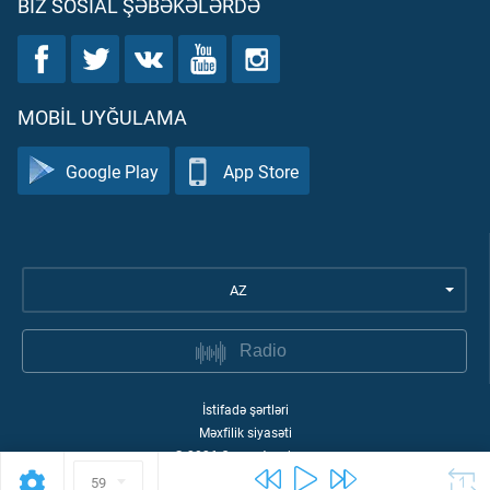
BIZ SOSIAL ŞƏBƏKƏLƏRDƏ
MOBIL UYĞULAMA
Google Play
App Store
AZ
Radio
İstifadə şərtləri
Məxfilik siyasəti
©
2026
Quran Academy
59