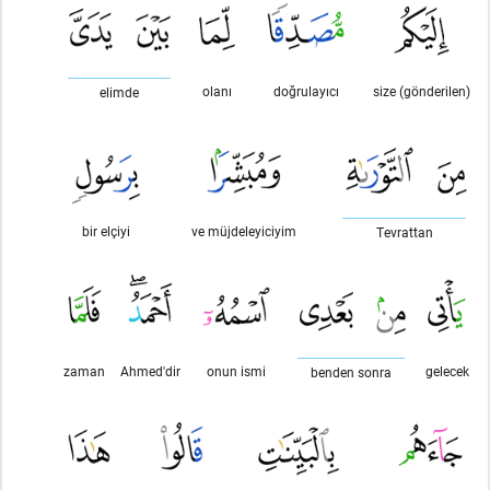
olanı
doğrulayıcı
size (gönderilen)
elimde
bir elçiyi
ve müjdeleyiciyim
Tevrattan
zaman
Ahmed'dir
onun ismi
gelecek
benden sonra