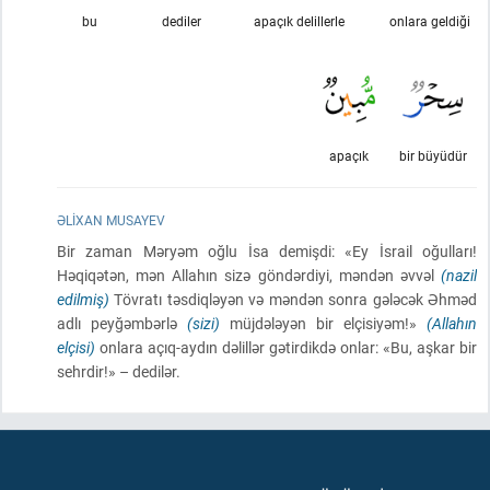
bu
dediler
apaçık delillerle
onlara geldiği
apaçık
bir büyüdür
ƏLIXAN MUSAYEV
Bir zaman Məryəm oğlu İsa demişdi: «Ey İsrail oğulları!
Həqiqətən, mən Allahın sizə göndərdiyi, məndən əvvəl
(nazil
edilmiş)
Tövratı təsdiqləyən və məndən sonra gələcək Əhməd
adlı peyğəmbərlə
(sizi)
müjdələyən bir elçisiyəm!»
(Allahın
elçisi)
onlara açıq-aydın dəlillər gətirdikdə onlar: «Bu, aşkar bir
sehrdir!» – dedilər.