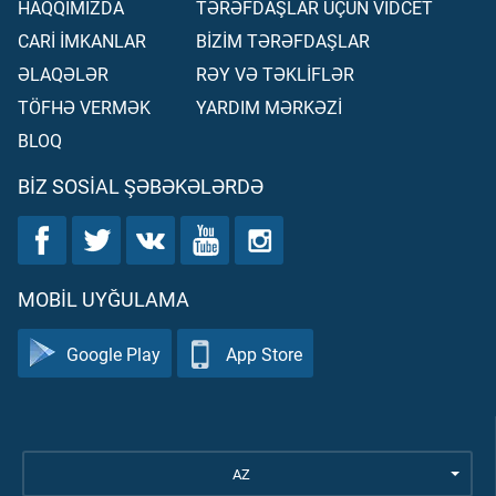
HAQQIMIZDA
TƏRƏFDAŞLAR ÜÇÜN VİDCET
CARİ İMKANLAR
BİZİM TƏRƏFDAŞLAR
ƏLAQƏLƏR
RƏY VƏ TƏKLİFLƏR
TÖFHƏ VERMƏK
YARDIM MƏRKƏZİ
BLOQ
BIZ SOSIAL ŞƏBƏKƏLƏRDƏ
MOBIL UYĞULAMA
Google Play
App Store
AZ