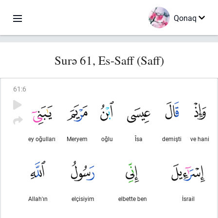
Qonaq
Surə 61, Es-Saff (Saff)
61
:
6
ey oğulları
Meryem
oğlu
Îsa
demişti
ve hani
Allah'ın
elçisiyim
elbette ben
İsrail