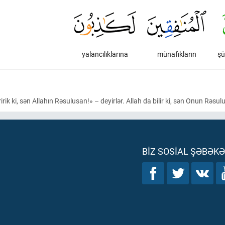
yalancılıklarına
münafıkların
şü
k ki, sən Allahın Rəsulusan!» – deyirlər. Allah da bilir ki, sən Onun Rəsulu
BIZ SOSIAL ŞƏBƏK