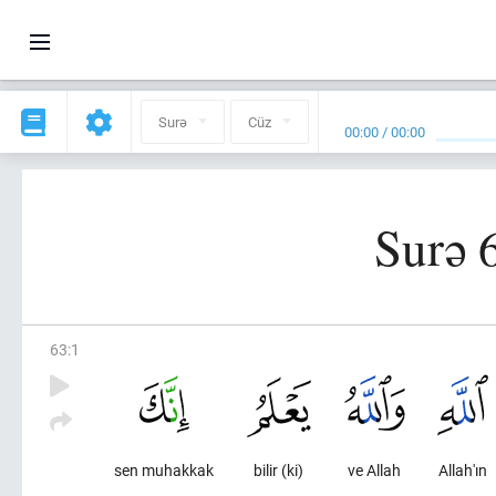
Surə
Cüz
00:00
/
00:00
Surə 
63
:
1
sen muhakkak
bilir (ki)
ve Allah
Allah'ın