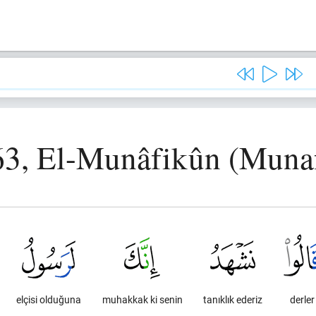
63, El-Munâfikûn (Muna
elçisi olduğuna
muhakkak ki senin
tanıklık ederiz
derler