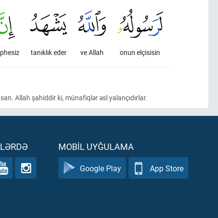
phesiz
tanıklık eder
ve Allah
onun elçisisin
san. Allah şahiddir ki, münafiqlər əsl yalançıdırlar.
ƏLƏRDƏ
MOBIL UYĞULAMA
Google Play
App Store