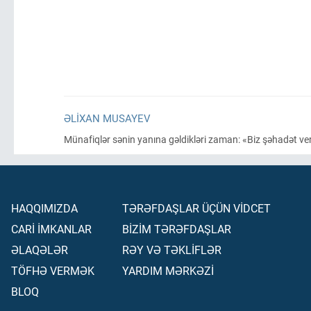
ƏLIXAN MUSAYEV
Münafiqlər sənin yanına gəldikləri zaman: «Biz şəhadət veriri
HAQQIMIZDA
TƏRƏFDAŞLAR ÜÇÜN VİDCET
CARİ İMKANLAR
BİZİM TƏRƏFDAŞLAR
ƏLAQƏLƏR
RƏY VƏ TƏKLİFLƏR
TÖFHƏ VERMƏK
YARDIM MƏRKƏZİ
BLOQ