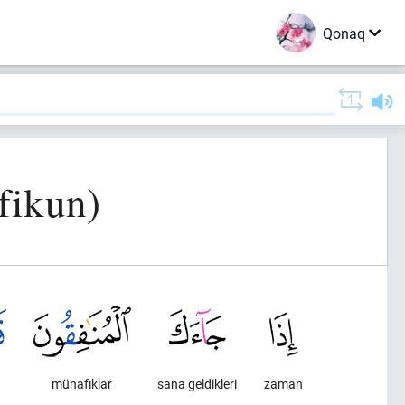
Qonaq
fikun)
münafıklar
sana geldikleri
zaman