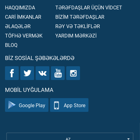
HAQQIMIZDA
TƏRƏFDAŞLAR ÜÇÜN VİDCET
CARİ İMKANLAR
BİZİM TƏRƏFDAŞLAR
ƏLAQƏLƏR
RƏY VƏ TƏKLİFLƏR
TÖFHƏ VERMƏK
YARDIM MƏRKƏZİ
BLOQ
BIZ SOSIAL ŞƏBƏKƏLƏRDƏ
MOBIL UYĞULAMA
Google Play
App Store
AZ