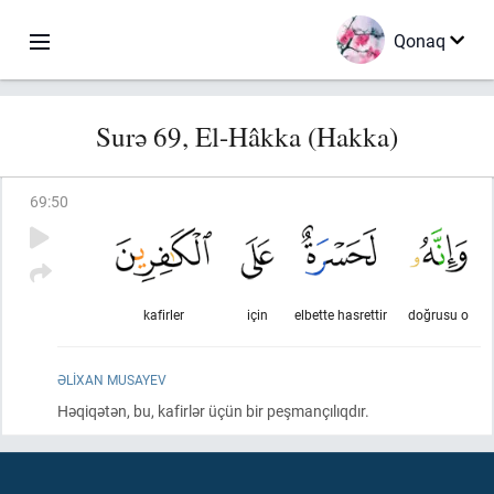
Qonaq
Surə 69, El-Hâkka (Hakka)
69
:
50
kafirler
için
elbette hasrettir
doğrusu o
ƏLIXAN MUSAYEV
Həqiqətən, bu, kafirlər üçün bir peşmançılıqdır.