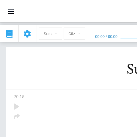
Surə
Cüz
00:00
/
00:00
S
70
:
15