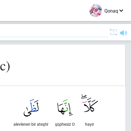
Qonaq
c)
alevlenen bir ateştir
şüphesiz O
hayır