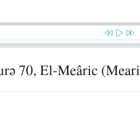
urə 70, El-Meâric (Meari