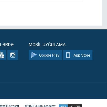
ƏLƏRDƏ
MOBIL UYĞULAMA
Google Play
App Store
əxfilik siyasəti
©
2026
Quran Academy