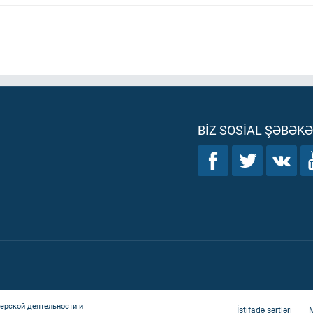
BIZ SOSIAL ŞƏBƏK
ерской деятельности и
İstifadə şərtləri
M