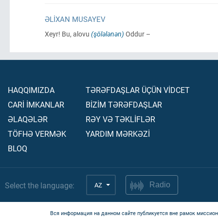
ƏLIXAN MUSAYEV
Xeyr! Bu, alovu
(şölələnən)
Oddur –
HAQQIMIZDA
TƏRƏFDAŞLAR ÜÇÜN VİDCET
CARİ İMKANLAR
BİZİM TƏRƏFDAŞLAR
ƏLAQƏLƏR
RƏY VƏ TƏKLİFLƏR
TÖFHƏ VERMƏK
YARDIM MƏRKƏZİ
BLOQ
Select the language:
AZ
Radio
Вся информация на данном сайте публикуется вне рамок миссион