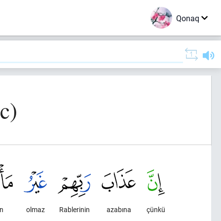
Qonaq
c)
n
olmaz
Rablerinin
azabına
çünkü