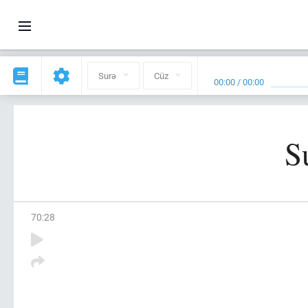
Surə
Cüz
00:00
/
00:00
S
70
:
28