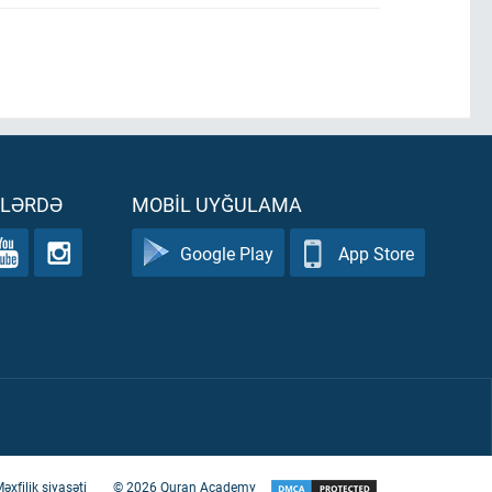
ƏLƏRDƏ
MOBIL UYĞULAMA
Google Play
App Store
əxfilik siyasəti
©
2026
Quran Academy