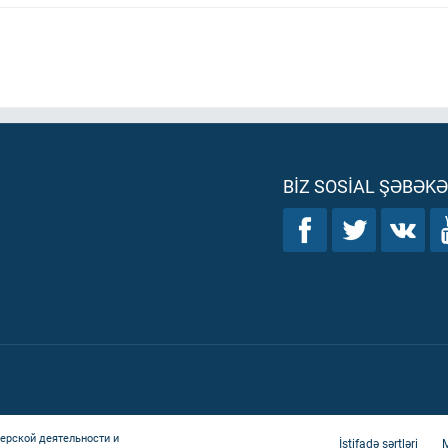
BIZ SOSIAL ŞƏBƏK
ерской деятельности и
İstifadə şərtləri
M