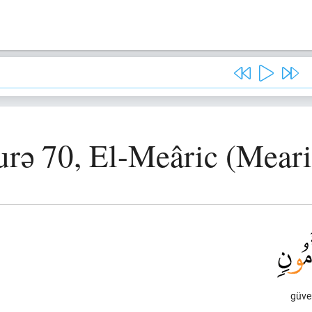
urə 70, El-Meâric (Meari
güve