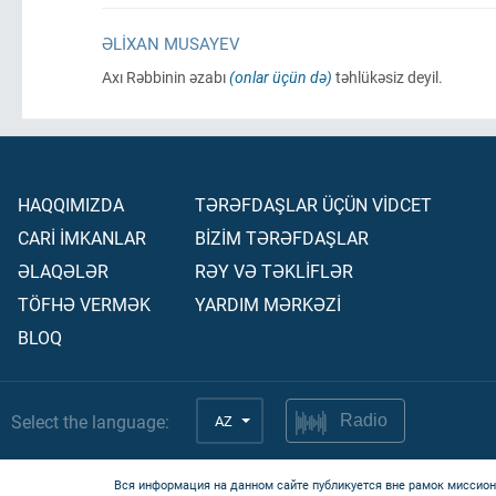
ƏLIXAN MUSAYEV
Axı Rəbbinin əzabı
(onlar üçün də)
təhlükəsiz deyil.
HAQQIMIZDA
TƏRƏFDAŞLAR ÜÇÜN VİDCET
CARİ İMKANLAR
BİZİM TƏRƏFDAŞLAR
ƏLAQƏLƏR
RƏY VƏ TƏKLİFLƏR
TÖFHƏ VERMƏK
YARDIM MƏRKƏZİ
BLOQ
Select the language:
AZ
Radio
Вся информация на данном сайте публикуется вне рамок миссион