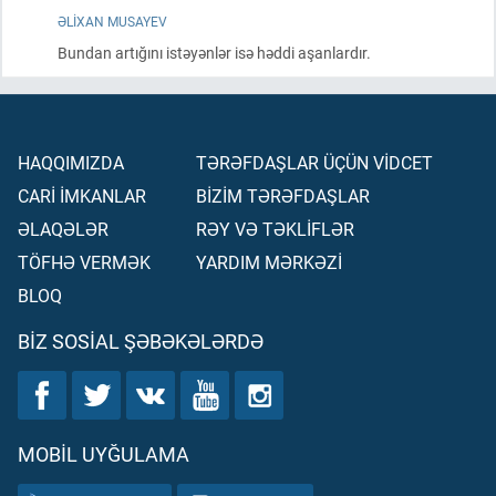
ƏLIXAN MUSAYEV
Bundan artığını istəyənlər isə həddi aşanlardır.
HAQQIMIZDA
TƏRƏFDAŞLAR ÜÇÜN VİDCET
CARİ İMKANLAR
BİZİM TƏRƏFDAŞLAR
ƏLAQƏLƏR
RƏY VƏ TƏKLİFLƏR
TÖFHƏ VERMƏK
YARDIM MƏRKƏZİ
BLOQ
BIZ SOSIAL ŞƏBƏKƏLƏRDƏ
MOBIL UYĞULAMA