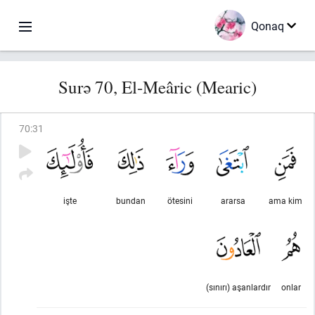
Qonaq
Surə 70, El-Meâric (Mearic)
70
:
31
işte
bundan
ötesini
ararsa
ama kim
(sınırı) aşanlardır
onlar