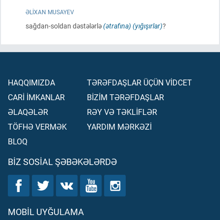
ƏLIXAN MUSAYEV
sağdan-soldan dəstələrlə
(ətrafına)
(yığışırlar)
?
HAQQIMIZDA
TƏRƏFDAŞLAR ÜÇÜN VİDCET
CARİ İMKANLAR
BİZİM TƏRƏFDAŞLAR
ƏLAQƏLƏR
RƏY VƏ TƏKLİFLƏR
TÖFHƏ VERMƏK
YARDIM MƏRKƏZİ
BLOQ
BIZ SOSIAL ŞƏBƏKƏLƏRDƏ
MOBIL UYĞULAMA