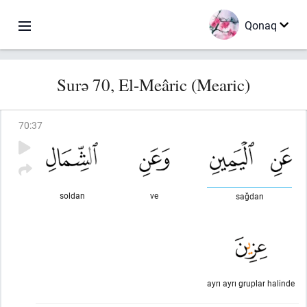
Qonaq
Surə 70, El-Meâric (Mearic)
70
:
37
soldan
ve
sağdan
ayrı ayrı gruplar halinde