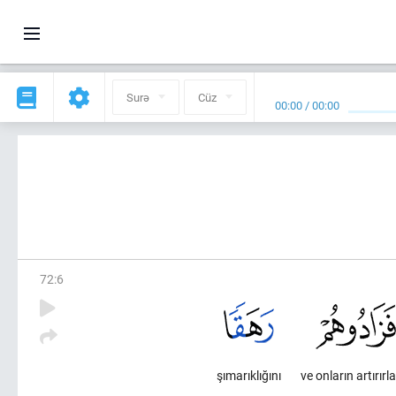
Surə
Cüz
00:00
/
00:00
72
:
6
şımarıklığını
ve onların artırırla