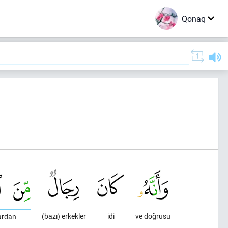
Qonaq
(bazı) erkekler
idi
ve doğrusu
ardan