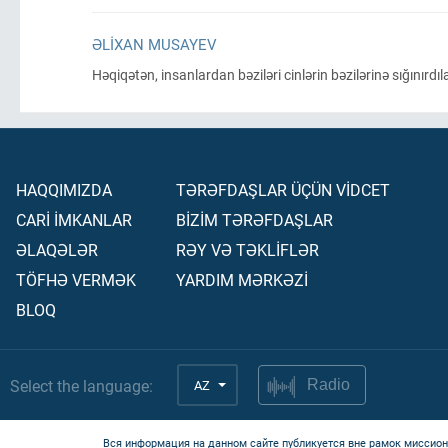
ƏLIXAN MUSAYEV
Həqiqətən, insanlardan bəziləri cinlərin bəzilərinə sığınırdıl
HAQQIMIZDA
TƏRƏFDAŞLAR ÜÇÜN VİDCET
CARİ İMKANLAR
BİZİM TƏRƏFDAŞLAR
ƏLAQƏLƏR
RƏY VƏ TƏKLİFLƏR
TÖFHƏ VERMƏK
YARDIM MƏRKƏZİ
BLOQ
Select the language:
AZ
Radio
Вся информация на данном сайте публикуется вне рамок миссион