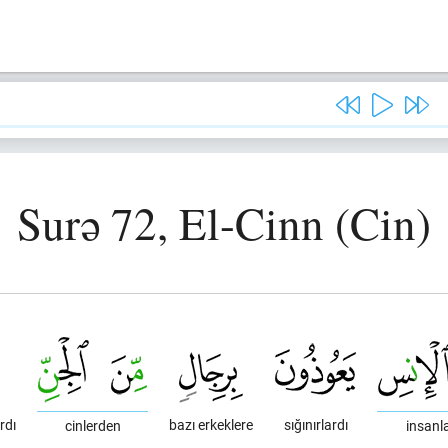
Surə 72, El-Cinn (Cin)
rdı
bazı erkeklere
sığınırlardı
cinlerden
insanl