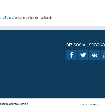
ar.
(Bu isə)
onların azğınlığını artırırdı.
BIZ SOSIAL ŞƏBƏK
ерской деятельности и
İstifadə şərtləri
M