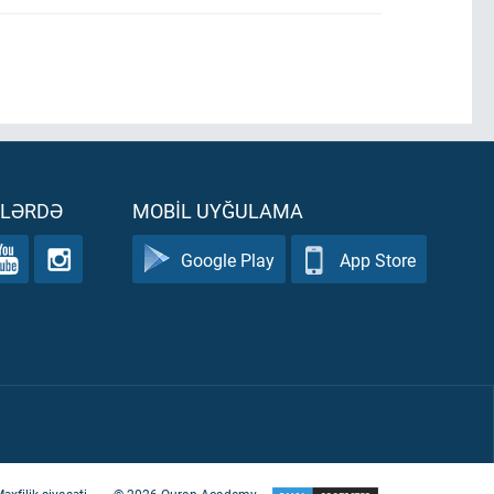
ƏLƏRDƏ
MOBIL UYĞULAMA
Google Play
App Store
əxfilik siyasəti
©
2026
Quran Academy